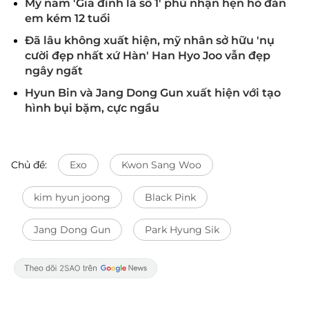
Mỹ nam 'Gia đình là số 1' phủ nhận hẹn hò đàn
em kém 12 tuổi
Đã lâu không xuất hiện, mỹ nhân sở hữu 'nụ
cười đẹp nhất xứ Hàn' Han Hyo Joo vẫn đẹp
ngây ngất
Hyun Bin và Jang Dong Gun xuất hiện với tạo
hình bụi bặm, cực ngầu
Chủ đề:
Exo
Kwon Sang Woo
kim hyun joong
Black Pink
Jang Dong Gun
Park Hyung Sik