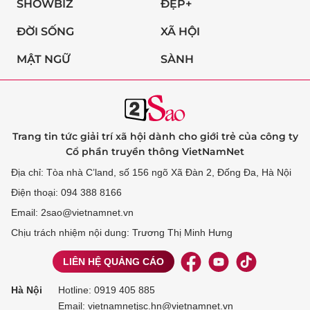
SHOWBIZ
ĐẸP+
ĐỜI SỐNG
XÃ HỘI
MẬT NGỮ
SÀNH
Trang tin tức giải trí xã hội dành cho giới trẻ của công ty
Cổ phần truyền thông VietNamNet
Địa chỉ: Tòa nhà C’land, số 156 ngõ Xã Đàn 2, Đống Đa, Hà Nội
Điện thoại: 094 388 8166
Email: 2sao@vietnamnet.vn
Chịu trách nhiệm nội dung: Trương Thị Minh Hưng
LIÊN HỆ QUẢNG CÁO
Hà Nội
Hotline:
0919 405 885
Email: vietnamnetjsc.hn@vietnamnet.vn