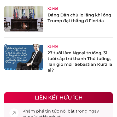
Xã Hội
Đảng Dân chủ lo lắng khi ông
Trump đại thắng ở Florida
Xã Hội
27 tuổi làm Ngoại trưởng, 31
tuổi sắp trở thành Thủ tướng,
'làn gió mới' Sebastian Kurz là
ai?
LIÊN KẾT HỮU ÍCH
Khám phá
tin tức
nổi bật trong ngày
cùng VietNamNet