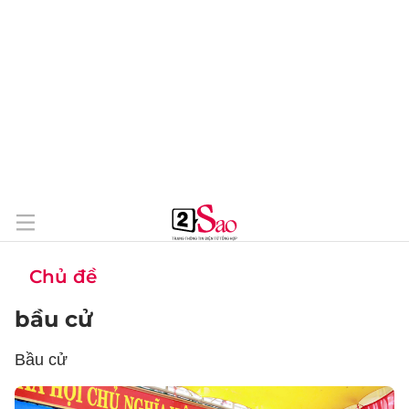
Chủ đề
bầu cử
Bầu cử