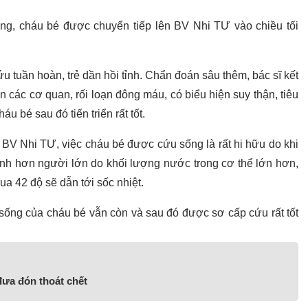
g, cháu bé được chuyển tiếp lên BV Nhi TƯ vào chiều tối
 tuần hoàn, trẻ dần hồi tỉnh. Chẩn đoán sâu thêm, bác sĩ kết
loạn các cơ quan, rối loạn đông máu, có biểu hiện suy thận, tiêu
u bé sau đó tiến triển rất tốt.
V Nhi TƯ, việc cháu bé được cứu sống là rất hi hữu do khi
hanh hơn người lớn do khối lượng nước trong cơ thể lớn hơn,
a 42 độ sẽ dẫn tới sốc nhiệt.
sống của cháu bé vẫn còn và sau đó được sơ cấp cứu rất tốt
 đưa đón thoát chết