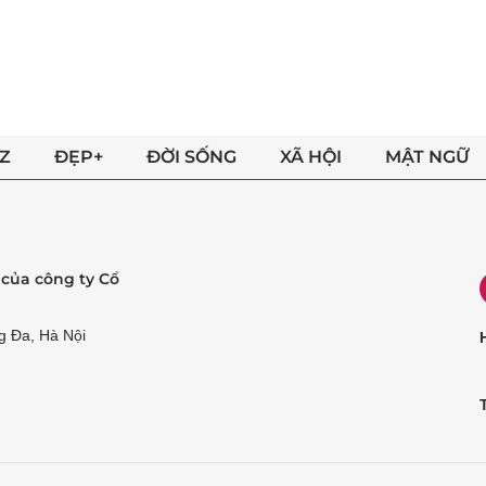
Z
ĐẸP+
ĐỜI SỐNG
XÃ HỘI
MẬT NGỮ
ẻ của công ty Cổ
g Đa, Hà Nội