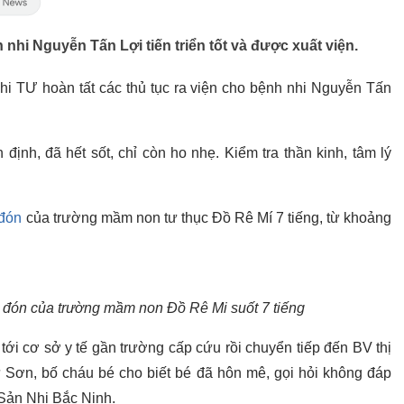
 nhi Nguyễn Tấn Lợi tiến triển tốt và được xuất viện.
Nhi TƯ hoàn tất các thủ tục ra viện cho bệnh nhi Nguyễn Tấn
n định, đã hết sốt, chỉ còn ho nhẹ. Kiểm tra thần kinh, tâm lý
 đón
của trường mầm non tư thục Đồ Rê Mí 7 tiếng, từ khoảng
a đón của trường mầm non Đồ Rê Mi suốt 7 tiếng
tới cơ sở y tế gần trường cấp cứu rồi chuyển tiếp đến BV thị
 Sơn, bố cháu bé cho biết bé đã hôn mê, gọi hỏi không đáp
 Sản Nhi Bắc Ninh.