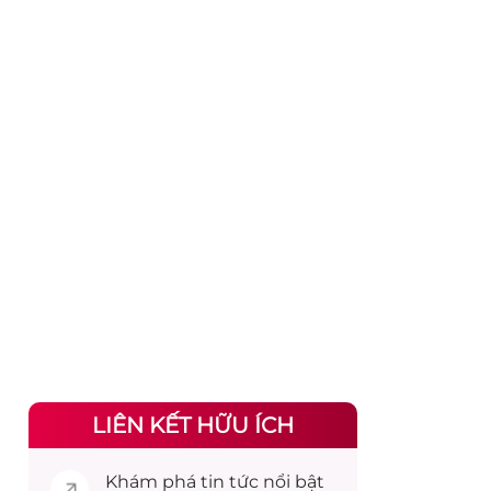
LIÊN KẾT HỮU ÍCH
Khám phá
tin tức
nổi bật