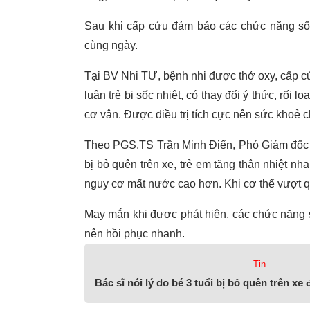
Sau khi cấp cứu đảm bảo các chức năng sốn
cùng ngày.
Tại BV Nhi TƯ, bệnh nhi được thở oxy, cấp cứu
luận trẻ bị sốc nhiệt, có thay đổi ý thức, rối 
cơ vân. Được điều trị tích cực nên sức khoẻ chá
Theo PGS.TS Trần Minh Điển, Phó Giám đốc B
bị bỏ quên trên xe, trẻ em tăng thân nhiệt n
nguy cơ mất nước cao hơn. Khi cơ thể vượt qu
May mắn khi được phát hiện, các chức năng 
nên hồi phục nhanh.
Tin
Bác sĩ nói lý do bé 3 tuổi bị bỏ quên trên xe