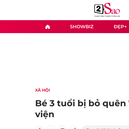
SHOWBIZ
ĐẸP+
XÃ HỘI
Bé 3 tuổi bị bỏ quên
viện