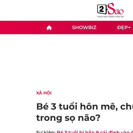
SHOWBIZ
ĐẸP+
XÃ HỘI
Bé 3 tuổi hôn mê, c
trong sọ não?
Sự kiện:
Bé 3 tuổi bị bắn 9 cái đinh vào 