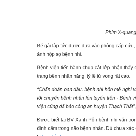
Phim X-quang 
Bé gái lập tức được đưa vào phòng cấp cứu, 
ảnh hộp sọ bệnh nhi.
Bệnh viện tiến hành chụp cắt lớp nhận thấy c
trạng bệnh nhân nặng, tỷ lệ tử vong rất cao.
“Chẩn đoán ban đầu, bệnh nhi hôn mê nghi v
tôi chuyển bệnh nhân lên tuyến trên - Bệnh v
viện cũng đã báo công an huyện Thạch Thất”
Được biết tại BV Xanh Pôn bệnh nhi vẫn trong
đinh cắm trong não bệnh nhân. Dù chưa xác 