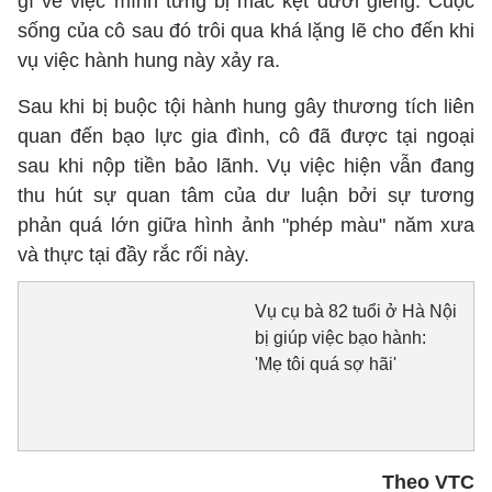
gì về việc mình từng bị mắc kẹt dưới giếng. Cuộc
sống của cô sau đó trôi qua khá lặng lẽ cho đến khi
vụ việc hành hung này xảy ra.
Sau khi bị buộc tội hành hung gây thương tích liên
quan đến bạo lực gia đình, cô đã được tại ngoại
sau khi nộp tiền bảo lãnh. Vụ việc hiện vẫn đang
thu hút sự quan tâm của dư luận bởi sự tương
phản quá lớn giữa hình ảnh "phép màu" năm xưa
và thực tại đầy rắc rối này.
Vụ cụ bà 82 tuổi ở Hà Nội
bị giúp việc bạo hành:
'Mẹ tôi quá sợ hãi'
Theo VTC