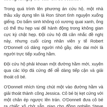
Trong quá trình lên phương án cứu hộ, một nhà
thầu xây dựng tên là Ron Short tình nguyện xuống
giếng. Do bẩm sinh không có xương quai xanh, ông
có thể thu hẹp vai để hành động trong không gian
cực kỳ chật hẹp. Đội cứu hộ đã cân nhắc đề nghị
này, nhưng cuối cùng nhân viên y tế Robert
O'Donnell có dáng người nhỏ gầy, dẻo dai mới là
người trực tiếp xuống hầm.
Đội cứu hộ phải khoan một đường hầm mới, xuyên
qua các lớp đá cứng để dễ dàng tiếp cận và giải
thoát cô bé.
O'Donnell nhích từng chút một vào đường hầm và
giải thoát thành công Jessica. Cô bé bị kẹt cứng với
một chân ép ngược lên trán. O'Donnell đưa cô bé
ra chiếc xô chờ sẵn, giao cho đồng nghiệp Steve