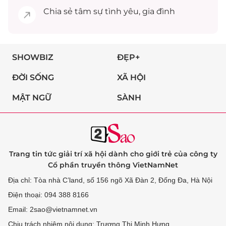
Chia sẻ
tâm sự
tình yêu, gia đình
SHOWBIZ
ĐẸP+
ĐỜI SỐNG
XÃ HỘI
MẬT NGỮ
SÀNH
Trang tin tức giải trí xã hội dành cho giới trẻ của công ty
Cổ phần truyền thông VietNamNet
Địa chỉ: Tòa nhà C’land, số 156 ngõ Xã Đàn 2, Đống Đa, Hà Nội
Điện thoại: 094 388 8166
Email: 2sao@vietnamnet.vn
Chịu trách nhiệm nội dung: Trương Thị Minh Hưng