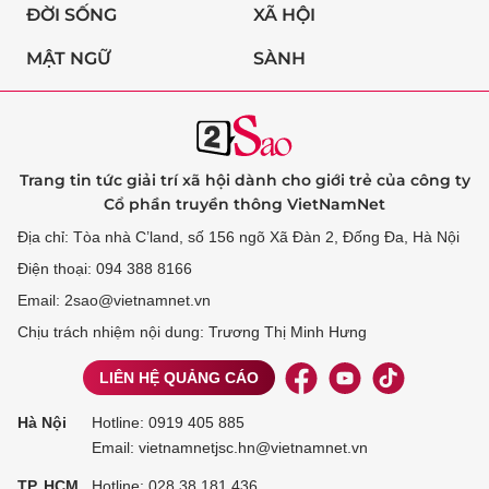
ĐỜI SỐNG
XÃ HỘI
MẬT NGỮ
SÀNH
Trang tin tức giải trí xã hội dành cho giới trẻ của công ty
Cổ phần truyền thông VietNamNet
Địa chỉ: Tòa nhà C’land, số 156 ngõ Xã Đàn 2, Đống Đa, Hà Nội
Điện thoại: 094 388 8166
Email: 2sao@vietnamnet.vn
Chịu trách nhiệm nội dung: Trương Thị Minh Hưng
LIÊN HỆ QUẢNG CÁO
Hà Nội
Hotline:
0919 405 885
Email: vietnamnetjsc.hn@vietnamnet.vn
TP. HCM
Hotline:
028 38 181 436