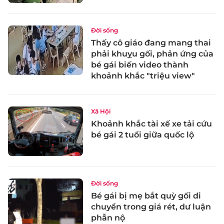
Đời sống
Thấy cô giáo đang mang thai
phải khuỵu gối, phản ứng của
bé gái biến video thành
khoảnh khắc "triệu view"
Xã Hội
Khoảnh khắc tài xế xe tải cứu
bé gái 2 tuổi giữa quốc lộ
Đời sống
Bé gái bị mẹ bắt quỳ gối di
chuyển trong giá rét, dư luận
phẫn nộ