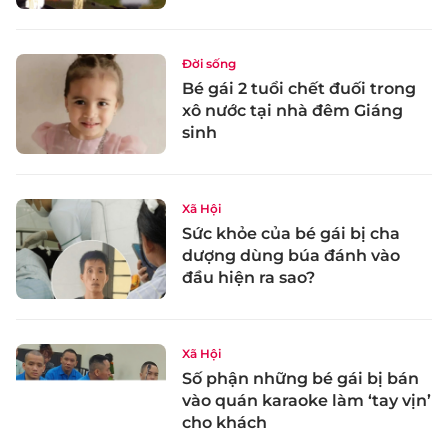
Đời sống
Bé gái 2 tuổi chết đuối trong
xô nước tại nhà đêm Giáng
sinh
Xã Hội
Sức khỏe của bé gái bị cha
dượng dùng búa đánh vào
đầu hiện ra sao?
Xã Hội
Số phận những bé gái bị bán
vào quán karaoke làm ‘tay vịn’
cho khách