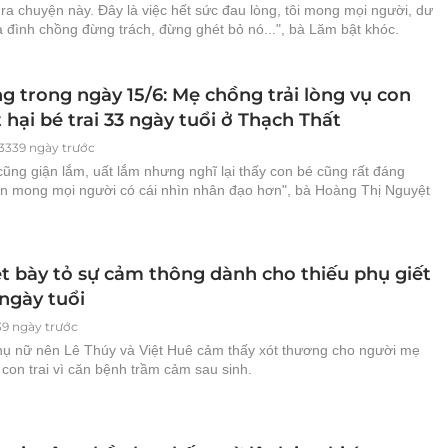
y ra chuyện này. Đây là việc hết sức đau lòng, tôi mong mọi người, dư
a đình chồng đừng trách, đừng ghét bỏ nó...", bà Lăm bật khóc.
g trong ngày 15/6: Mẹ chồng trải lòng vụ con
 hại bé trai 33 ngày tuổi ở Thạch Thất
3339 ngày trước
ũng giận lắm, uất lắm nhưng nghĩ lại thấy con bé cũng rất đáng
n mong mọi người có cái nhìn nhân đạo hơn", bà Hoàng Thị Nguyệt
ệt bày tỏ sự cảm thông dành cho thiếu phụ giết
 ngày tuổi
39 ngày trước
hụ nữ nên Lê Thúy và Việt Huê cảm thấy xót thương cho người mẹ
t con trai vì căn bệnh trầm cảm sau sinh.