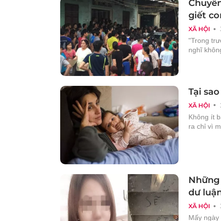
Chuyên
giết co
XÃ HỘI
"Trong trư
nghĩ khôn
Tại sao
XÃ HỘI
Không ít b
ra chỉ vì 
Những 
dư luậ
XÃ HỘI
Mấy ngày g