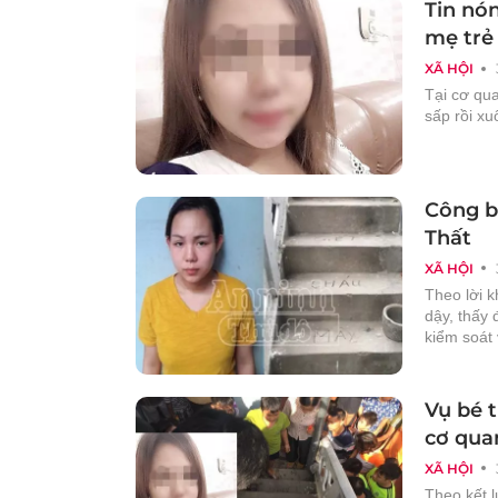
Tin nón
mẹ trẻ 
XÃ HỘI
Tại cơ qua
sấp rồi xu
Công b
Thất
XÃ HỘI
Theo lời k
dậy, thấy 
kiểm soát 
Vụ bé t
cơ quan
XÃ HỘI
Theo kết 