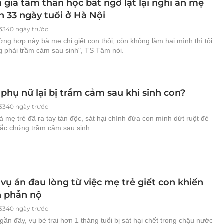
 gia tâm thần học bất ngờ lật lại nghi án mẹ
n 33 ngày tuổi ở Hà Nội
3340 ngày trước
ờng hợp này bà mẹ chỉ giết con thôi, còn không làm hại mình thì tôi
g phải trầm cảm sau sinh", TS Tâm nói.
 phụ nữ lại bị trầm cảm sau khi sinh con?
3340 ngày trước
à mẹ trẻ đã ra tay tàn độc, sát hại chính đứa con mình dứt ruột đẻ
mắc chứng trầm cảm sau sinh.
vụ án đau lòng từ việc mẹ trẻ giết con khiến
n phẫn nộ
3340 ngày trước
ần đây, vụ bé trai hơn 1 tháng tuổi bị sát hại chết trong chậu nước