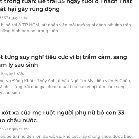
 trong tuần: Bé trai 35 ngày tuổi ở Thạch Thất
sát hại gây rúng động
3337 ngày trước
i bị bỏ rơi ở TP HCM, nữ nhân viên môi trường bị đánh bất tỉnh trên
 những hình ảnh hot trong tuần.
t từng suy nghĩ tiêu cực vì bị trầm cảm, sang
m lý sau sinh
39 ngày trước
như vợ Đăng Khôi - Thủy Anh, á hậu Ngô Trà My, diễn viên Ái Châu,
nh... từng trải qua giai đoạn u uất tiêu cực vì bị trầm cảm sang
ý sau sinh.
 xót xa của mẹ ruột người phụ nữ bỏ con 33
ào chậu nước
3339 ngày trước
on bé từ nhỏ đến lớn đã vất vả, khổ cực, lấy chồng chưa được bao