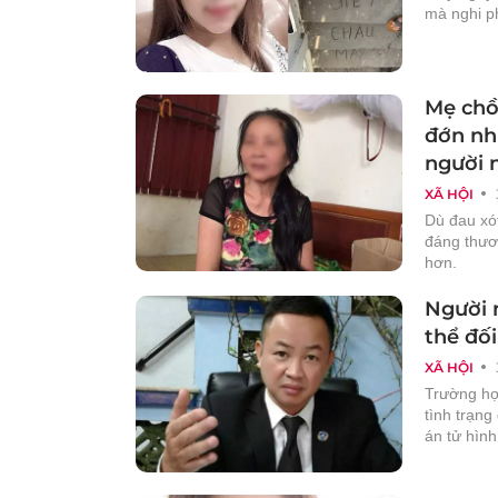
mà nghi p
Mẹ chồn
đớn nh
người 
XÃ HỘI
Dù đau xót
đáng thươ
hơn.
Người 
thể đố
XÃ HỘI
Trường hợp
tình trạng
án tử hình