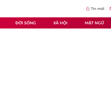
Tin mới
ĐỜI SỐNG
XÃ HỘI
MẬT NGỮ