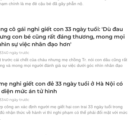
hạm chính là mẹ đẻ cậu bé đã gây phẫn nộ.
g cô gái nghi giết con 33 ngày tuổi: 'Dù đau
ưng con bé cũng rất đáng thương, mong mọi
nhìn sự việc nhân đạo hơn'
3340 ngày trước
 trước cái chết của cháu nhưng mẹ chồng Tr. nói con dâu cũng rất
ng và mong mọi người đánh giá sự việc dưới góc nhìn nhân đạo
mẹ nghi giết con đẻ 33 ngày tuổi ở Hà Nội có
i diện mức án tử hình
3340 ngày trước
 công an xác định người mẹ giết hại con trai 33 ngày tuổi trong
 đủ nhận thức về hành vi thì nghi phạm có thể phải đối mặt với mức
.