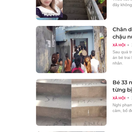
đây không
Chân d
chậu n
XÃ HỘI
Sau quá t
án bé trai
nhân.
Bé 33 
từng b
XÃ HỘI
Nghi phạm
cảm, bố đẻ