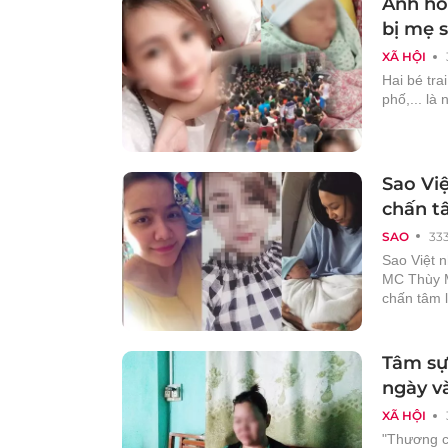
Ảnh hot
bị mẹ 
XÃ HỘI
Hai bé tra
phố,... là
Sao Việ
chấn tâ
SAO
33
Sao Việt 
MC Thùy Mi
chấn tâm l
Tâm sự
ngày v
XÃ HỘI
"Thương c