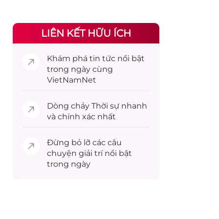
LIÊN KẾT HỮU ÍCH
Khám phá
tin tức
nổi bật
trong ngày cùng
VietNamNet
Dòng chảy
Thời sự
nhanh
và chính xác nhất
Đừng bỏ lỡ các câu
chuyện
giải trí
nổi bật
trong ngày