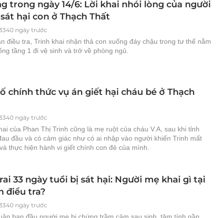
g trong ngày 14/6: Lời khai nhói lòng của người
sát hại con ở Thạch Thất
3340 ngày trước
n điều tra, Trinh khai nhận thả con xuống đáy chậu trong tư thế nằm
ống tầng 1 đi vệ sinh và trở về phòng ngủ.
ố chính thức vụ án giết hại cháu bé ở Thạch
3340 ngày trước
hai của Phan Thị Trinh cũng là mẹ ruột của cháu V.A, sau khi tỉnh
đau đầu và có cảm giác như có ai nhập vào người khiến Trinh mất
và thực hiện hành vi giết chính con đẻ của mình.
rai 33 ngày tuổi bị sát hại: Người mẹ khai gì tại
 điều tra?
3340 ngày trước
luận ban đầu người mẹ bị chứng trầm cảm sau sinh, tâm tính gần