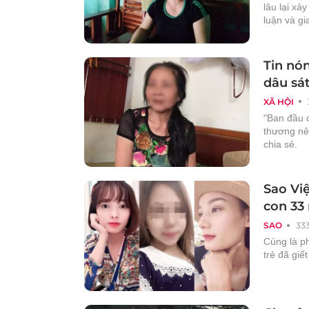
lâu lại xả
luận và gi
Tin nón
dâu sát
XÃ HỘI
"Ban đầu c
thương nê
chia sẻ.
Sao Vi
con 33
SAO
33
Cùng là p
trẻ đã giế