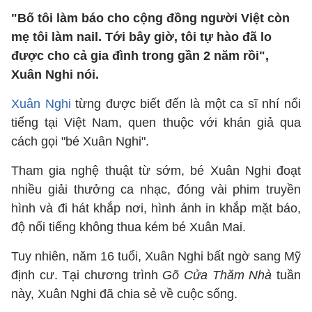
"Bố tôi làm báo cho cộng đồng người Việt còn
mẹ tôi làm nail. Tới bây giờ, tôi tự hào đã lo
được cho cả gia đình trong gần 2 năm rồi",
Xuân Nghi nói.
Xuân Nghi
từng được biết đến là một ca sĩ nhí nổi
tiếng tại Việt Nam, quen thuộc với khán giả qua
cách gọi "bé Xuân Nghi".
Tham gia nghệ thuật từ sớm, bé Xuân Nghi đoạt
nhiều giải thưởng ca nhạc, đóng vài phim truyền
hình và đi hát khắp nơi, hình ảnh in khắp mặt báo,
độ nổi tiếng không thua kém bé Xuân Mai.
Tuy nhiên, năm 16 tuổi, Xuân Nghi bất ngờ sang Mỹ
định cư. Tại chương trình
Gõ Cửa Thăm Nhà
tuần
này, Xuân Nghi đã chia sẻ về cuộc sống.