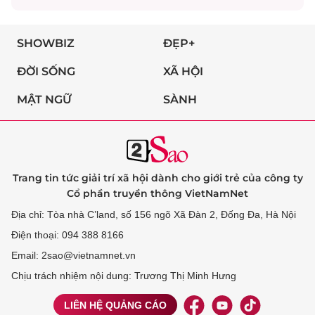
SHOWBIZ
ĐẸP+
ĐỜI SỐNG
XÃ HỘI
MẬT NGỮ
SÀNH
Trang tin tức giải trí xã hội dành cho giới trẻ của công ty
Cổ phần truyền thông VietNamNet
Địa chỉ: Tòa nhà C’land, số 156 ngõ Xã Đàn 2, Đống Đa, Hà Nội
Điện thoại: 094 388 8166
Email: 2sao@vietnamnet.vn
Chịu trách nhiệm nội dung: Trương Thị Minh Hưng
LIÊN HỆ QUẢNG CÁO