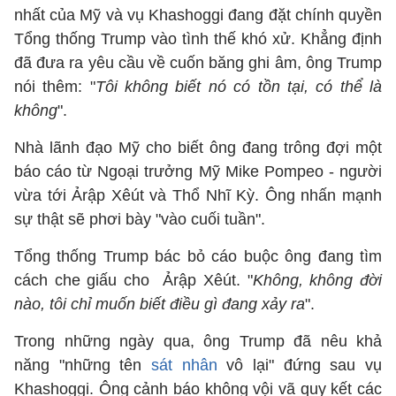
nhất của Mỹ và vụ Khashoggi đang đặt chính quyền
Tổng thống Trump vào tình thế khó xử. Khẳng định
đã đưa ra yêu cầu về cuốn băng ghi âm, ông Trump
nói thêm: "
Tôi không biết nó có tồn tại, có thể là
không
".
Nhà lãnh đạo Mỹ cho biết ông đang trông đợi một
báo cáo từ Ngoại trưởng Mỹ Mike Pompeo - người
vừa tới Ảrập Xêút và Thổ Nhĩ Kỳ. Ông nhấn mạnh
sự thật sẽ phơi bày "vào cuối tuần".
Tổng thống Trump bác bỏ cáo buộc ông đang tìm
cách che giấu cho Ảrập Xêút. "
Không, không đời
nào, tôi chỉ muốn biết điều gì đang xảy ra
".
Trong những ngày qua, ông Trump đã nêu khả
năng "những tên
sát nhân
vô lại" đứng sau vụ
Khashoggi. Ông cảnh báo không vội vã quy kết các