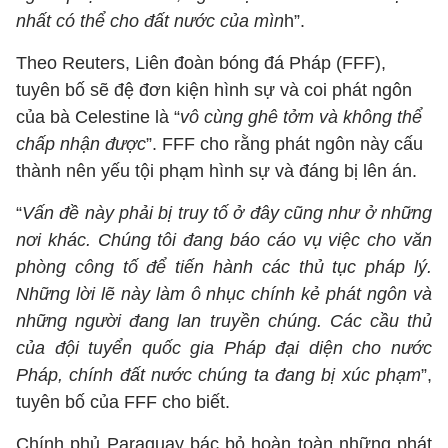
nhất có thể cho đất nước của mìn
h”.
Theo Reuters, Liên đoàn bóng đá Pháp (FFF),
tuyên bố sẽ đệ đơn kiện hình sự và coi phát ngôn
của bà Celestine là “
vô cùng ghê tởm và không thể
chấp nhận được
”. FFF cho rằng phát ngôn này cấu
thành nên yếu tội phạm hình sự và đáng bị lên án.
“
Vấn đề này phải bị truy tố ở đây cũng như ở những
nơi khác. Chúng tôi đang báo cáo vụ việc cho văn
phòng công tố để tiến hành các thủ tục pháp lý.
Những lời lẽ này làm ô nhục chính kẻ phát ngôn và
những người đang lan truyền chúng. Các cầu thủ
của đội tuyển quốc gia Pháp đại diện cho nước
Pháp, chính đất nước chúng ta đang bị xúc phạm
”,
tuyên bố của FFF cho biết.
Chính phủ Paraguay bác bỏ hoàn toàn những phát