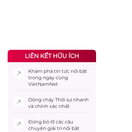
LIÊN KẾT HỮU ÍCH
Khám phá
tin tức
nổi bật
trong ngày cùng
VietNamNet
Dòng chảy
Thời sự
nhanh
và chính xác nhất
Đừng bỏ lỡ các câu
chuyện
giải trí
nổi bật