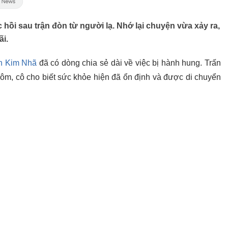
 hồi sau trận đòn từ người lạ. Nhớ lại chuyện vừa xảy ra,
i.
ần Kim Nhã
đã có dòng chia sẻ dài về việc bị hành hung. Trấn
 xe ôm, cô cho biết sức khỏe hiện đã ổn định và được di chuyển