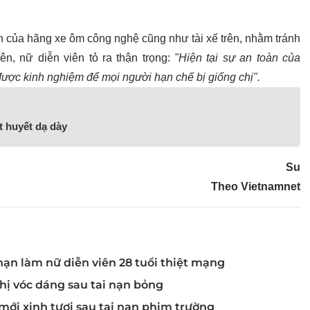
h của hãng xe ôm công nghệ cũng như tài xế trên, nhằm tránh
n, nữ diễn viên tỏ ra thận trọng:
"Hiện tại sự an toàn của
được kinh nghiệm để mọi người hạn chế bị giống chị".
t huyết dạ dày
Su
Theo Vietnamnet
 nạn làm nữ diễn viên 28 tuổi thiệt mạng
thị vóc dáng sau tai nạn bỏng
ới xinh tươi sau tai nạn phim trường