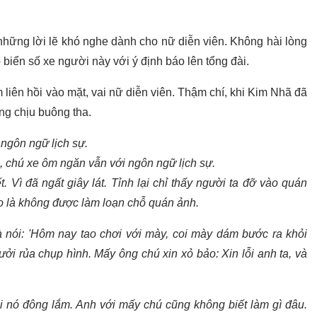
ó những lời lẽ khó nghe dành cho nữ diễn viên. Không hài lòng
 biển số xe người này với ý định báo lên tổng đài.
 liên hồi vào mặt, vai nữ diễn viên. Thậm chí, khi Kim Nhã đã
ng chịu buông tha.
 ngôn ngữ lịch sự.
, chú xe ôm ngăn vẫn với ngôn ngữ lịch sự.
 Vì đã ngất giây lát. Tỉnh lại chỉ thấy người ta đỡ vào quán
ảo là không được làm loạn chỗ quán ảnh.
nói: 'Hôm nay tao chơi với mày, coi mày dám bước ra khỏi
ưởi rủa chụp hình. Mấy ông chú xin xỏ bảo: Xin lỗi anh ta, và
Tụi nó đông lắm. Anh với mấy chú cũng không biết làm gì đâu.