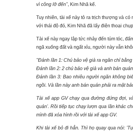
vì công lỡ đến"
, Kim Nhã kể.
Tuy nhiên, tài xế này tỏ ra trịch thượng và c
với thái độ đó, Kim Nhã đã lấy điện thoại chụp
Tài xế này ngay lập tức nhảy đến túm tóc, đấm
ngã xuống đất và ngất xỉu, người này vẫn khô
"Đánh lần 1: Chú bảo vệ già ra ngăn chỉ bằng
Đánh lần 2: 2 chú bảo vệ già và anh bán quán
Đánh lần 3: Bao nhiêu người ngăn không biết.
ngồi. Và lần này anh bán quán phải ra mặt b
Tài xế app GV chạy qua đường đứng đợi, và 
quán'. Rồi tiếp tục chạy lượn qua lần khác ch
mình đã xóa hình rồi với tài xế app GV.
Khi tài xế bỏ đi hẳn. Thì họ quay qua nói: '