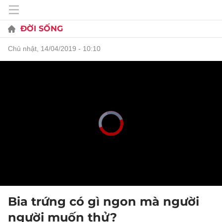
ĐỜI SỐNG
chủ nhật, 14/04/2019 - 10:10
Bia trứng có gì ngon mà người
người muốn thử?