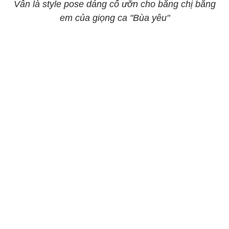
Vẫn là style pose dáng cố ưỡn cho bằng chị bằng
em của giọng ca "Bùa yêu"