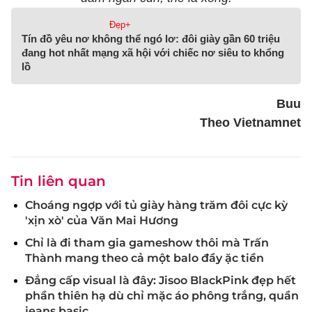
Đẹp+
Tín đồ yêu nơ không thể ngó lơ: đôi giày gần 60 triệu
đang hot nhất mạng xã hội với chiếc nơ siêu to khổng
lồ
Buu
Theo Vietnamnet
Tin liên quan
Choáng ngợp với tủ giày hàng trăm đôi cực kỳ
'xịn xò' của Văn Mai Hương
Chỉ là đi tham gia gameshow thôi mà Trấn
Thành mang theo cả một balo đầy ặc tiền
Đẳng cấp visual là đây: Jisoo BlackPink đẹp hết
phần thiên hạ dù chỉ mặc áo phông trắng, quần
jeans basic