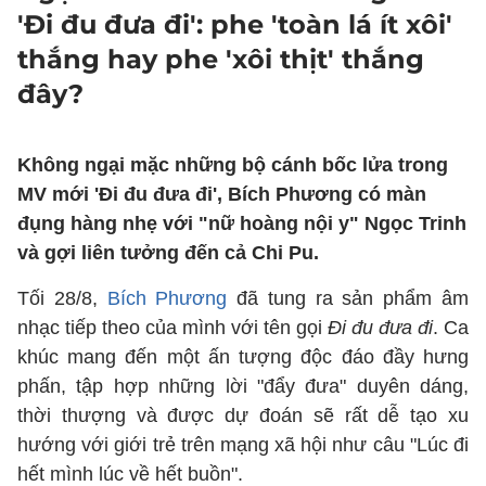
'Đi đu đưa đi': phe 'toàn lá ít xôi'
thắng hay phe 'xôi thịt' thắng
đây?
Không ngại mặc những bộ cánh bốc lửa trong
MV mới 'Đi đu đưa đi', Bích Phương có màn
đụng hàng nhẹ với "nữ hoàng nội y" Ngọc Trinh
và gợi liên tưởng đến cả Chi Pu.
Tối 28/8,
Bích Phương
đã tung ra sản phẩm âm
nhạc tiếp theo của mình với tên gọi
Đi đu đưa đi
. Ca
khúc mang đến một ấn tượng độc đáo đầy hưng
phấn, tập hợp những lời "đẩy đưa" duyên dáng,
thời thượng và được dự đoán sẽ rất dễ tạo xu
hướng với giới trẻ trên mạng xã hội như câu "Lúc đi
hết mình lúc về hết buồn".