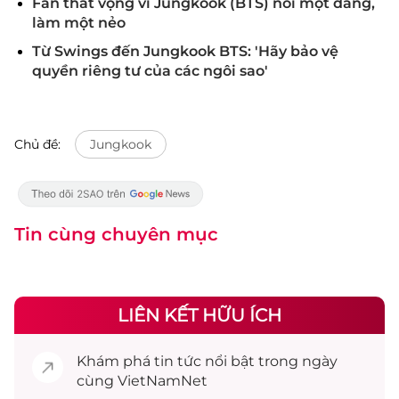
Fan thất vọng vì Jungkook (BTS) nói một đằng,
làm một nẻo
Từ Swings đến Jungkook BTS: 'Hãy bảo vệ
quyền riêng tư của các ngôi sao'
Chủ đề:
Jungkook
Tin cùng chuyên mục
LIÊN KẾT HỮU ÍCH
Khám phá
tin tức
nổi bật trong ngày
cùng VietNamNet