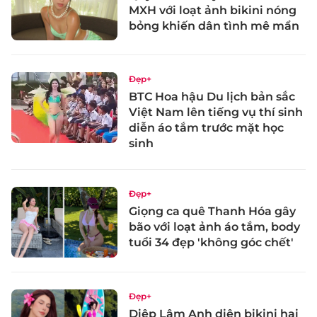
MXH với loạt ảnh bikini nóng
bỏng khiến dân tình mê mẩn
Đẹp+
BTC Hoa hậu Du lịch bản sắc
Việt Nam lên tiếng vụ thí sinh
diễn áo tắm trước mặt học
sinh
Đẹp+
Giọng ca quê Thanh Hóa gây
bão với loạt ảnh áo tắm, body
tuổi 34 đẹp 'không góc chết'
Đẹp+
Diệp Lâm Anh diện bikini hai