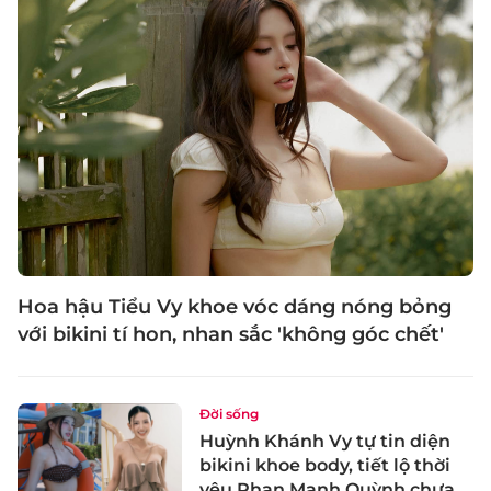
Hoa hậu Tiểu Vy khoe vóc dáng nóng bỏng
với bikini tí hon, nhan sắc 'không góc chết'
Đời sống
Huỳnh Khánh Vy tự tin diện
bikini khoe body, tiết lộ thời
yêu Phan Mạnh Quỳnh chưa