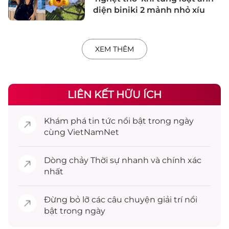
diện biniki 2 mảnh nhỏ xíu
XEM THÊM
LIÊN KẾT HỮU ÍCH
Khám phá
tin tức
nổi bật trong ngày
cùng VietNamNet
Dòng chảy
Thời sự
nhanh và chính xác
nhất
Đừng bỏ lỡ các câu chuyện
giải trí
nổi
bật trong ngày