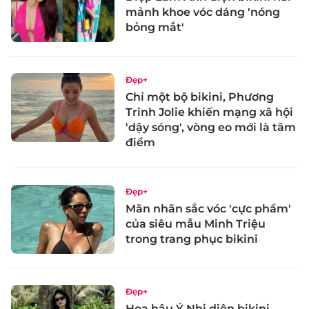
mảnh khoe vóc dáng 'nóng
bỏng mắt'
Đẹp+
Chỉ một bộ bikini, Phương
Trinh Jolie khiến mạng xã hội
'dậy sóng', vòng eo mới là tâm
điểm
Đẹp+
Mãn nhãn sắc vóc 'cực phẩm'
của siêu mẫu Minh Triệu
trong trang phục bikini
Đẹp+
Hoa hậu Ý Nhi diện bikini