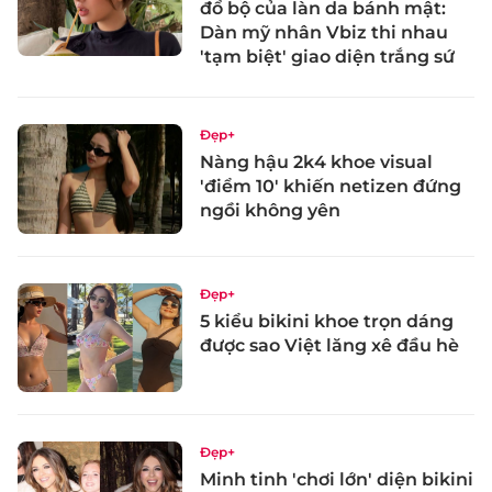
đổ bộ của làn da bánh mật:
Dàn mỹ nhân Vbiz thi nhau
'tạm biệt' giao diện trắng sứ
Đẹp+
Nàng hậu 2k4 khoe visual
'điểm 10' khiến netizen đứng
ngồi không yên
Đẹp+
5 kiểu bikini khoe trọn dáng
được sao Việt lăng xê đầu hè
Đẹp+
Minh tinh 'chơi lớn' diện bikini