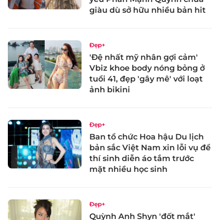
giàu dù sở hữu nhiều bản hit
Đẹp+
'Đệ nhất mỹ nhân gợi cảm'
Vbiz khoe body nóng bỏng ở
tuổi 41, đẹp 'gây mê' với loạt
ảnh bikini
Đẹp+
Ban tổ chức Hoa hậu Du lịch
bản sắc Việt Nam xin lỗi vụ để
thí sinh diễn áo tắm trước
mặt nhiều học sinh
Đẹp+
Quỳnh Anh Shyn 'đốt mắt'