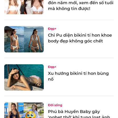
đón năm mới, xem đến số tuổi
mà không tin được!
Đẹp+
Chi Pu diện bikini tí hon khoe
body đẹp không góc chết
Đẹp+
Xu hướng bikini tí hon bùng
nổ
Đời sống
Phú bà Huyền Baby gây
'nghẹt thở' khi tung loạt ảnh