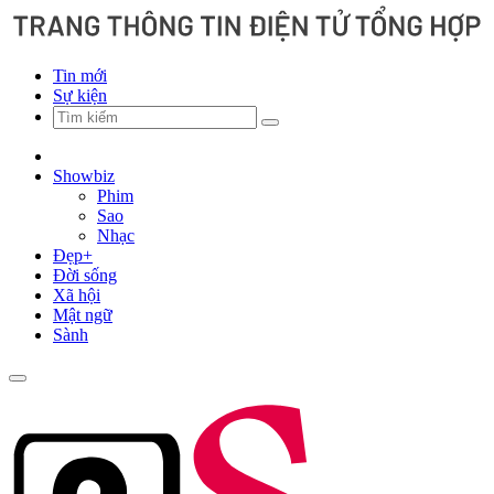
Tin mới
Sự kiện
Showbiz
Phim
Sao
Nhạc
Đẹp+
Đời sống
Xã hội
Mật ngữ
Sành