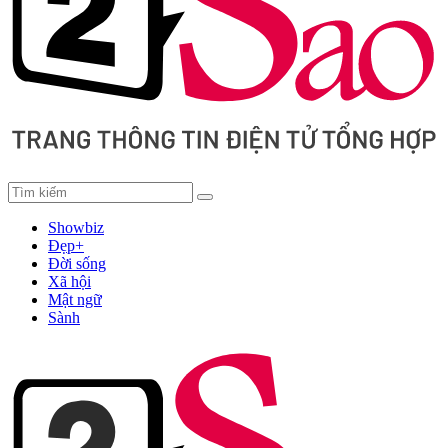
Showbiz
Đẹp+
Đời sống
Xã hội
Mật ngữ
Sành