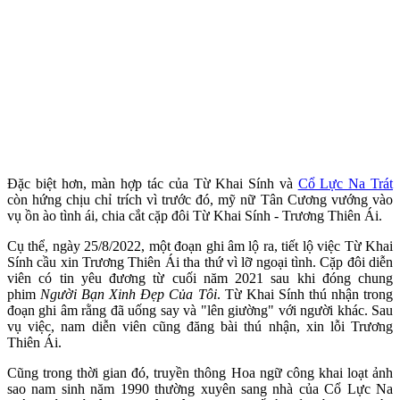
Đặc biệt hơn, màn hợp tác của Từ Khai Sính và
Cổ Lực Na Trát
còn hứng chịu chỉ trích vì trước đó, mỹ nữ Tân Cương vướng vào
vụ ồn ào tình ái, chia cắt cặp đôi Từ Khai Sính - Trương Thiên Ái.
Cụ thể, ngày 25/8/2022, một đoạn ghi âm lộ ra, tiết lộ việc Từ Khai
Sính cầu xin Trương Thiên Ái tha thứ vì lỡ ngoại tình. Cặp đôi diễn
viên có tin yêu đương từ cuối năm 2021 sau khi đóng chung
phim
Người Bạn Xinh Đẹp Của Tôi
. Từ Khai Sính thú nhận trong
đoạn ghi âm rằng đã uống say và "lên giường" với người khác. Sau
vụ việc, nam diễn viên cũng đăng bài thú nhận, xin lỗi Trương
Thiên Ái.
Cũng trong thời gian đó, truyền thông Hoa ngữ công khai loạt ảnh
sao nam sinh năm 1990 thường xuyên sang nhà của Cổ Lực Na