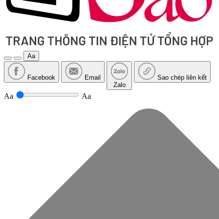
Aa
Facebook
Email
Sao chép liên kết
Zalo
Aa
Aa