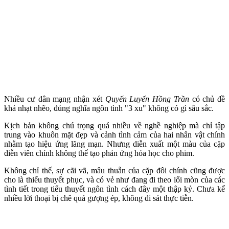
Nhiều cư dân mạng nhận xét
Quyến Luyến Hồng Trần
có chủ đề
khá nhạt nhẽo, đúng nghĩa ngôn tình "3 xu" không có gì sâu sắc.
Kịch bản không chú trọng quá nhiều về nghề nghiệp mà chỉ tập
trung vào khuôn mặt đẹp và cảnh tình cảm của hai nhân vật chính
nhằm tạo hiệu ứng lãng mạn. Nhưng diễn xuất một màu của cặp
diễn viên chính không thể tạo phản ứng hóa học cho phim.
Không chỉ thế, sự cãi vã, mâu thuẫn của cặp đôi chính cũng được
cho là thiếu thuyết phục, và có vẻ như đang đi theo lối mòn của các
tình tiết trong tiểu thuyết ngôn tình cách đây một thập kỷ. Chưa kể
nhiều lời thoại bị chê quá gượng ép, không đi sát thực tiễn.