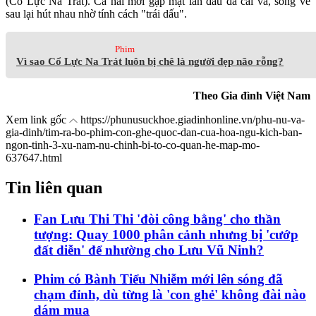
(Cổ Lực Na Trát). Cả hai mới gặp mặt lần đầu đã cãi vã, song về
sau lại hút nhau nhờ tính cách "trái dấu".
Phim
Vì sao Cổ Lực Na Trát luôn bị chê là người đẹp não rỗng?
Theo Gia đình Việt Nam
Xem link gốc
https://phunusuckhoe.giadinhonline.vn/phu-nu-va-
gia-dinh/tim-ra-bo-phim-con-ghe-quoc-dan-cua-hoa-ngu-kich-ban-
ngon-tinh-3-xu-nam-nu-chinh-bi-to-co-quan-he-map-mo-
637647.html
Tin liên quan
Fan Lưu Thi Thi 'đòi công bằng' cho thần
tượng: Quay 1000 phân cảnh nhưng bị 'cướp
đất diễn' để nhường cho Lưu Vũ Ninh?
Phim có Bành Tiểu Nhiễm mới lên sóng đã
chạm đỉnh, dù từng là 'con ghẻ' không đài nào
dám mua