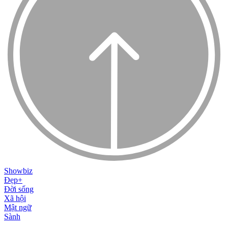
Showbiz
Đẹp+
Đời sống
Xã hội
Mật ngữ
Sành