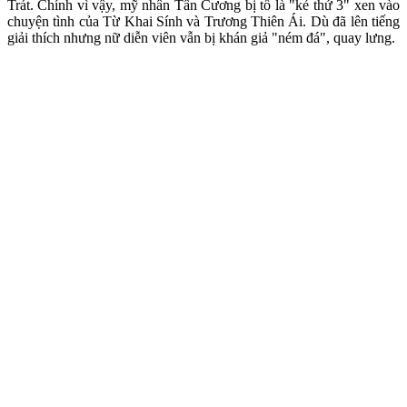
Trát. Chính vì vậy, mỹ nhân Tân Cương bị tố là "kẻ thứ 3" xen vào
chuyện tình của Từ Khai Sính và Trương Thiên Ái. Dù đã lên tiếng
giải thích nhưng nữ diễn viên vẫn bị khán giả "ném đá", quay lưng.