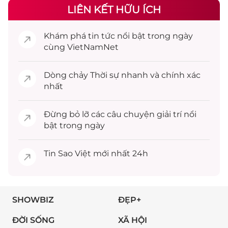
LIÊN KẾT HỮU ÍCH
Khám phá
tin tức
nổi bật trong ngày
cùng VietNamNet
Dòng chảy
Thời sự
nhanh và chính xác
nhất
Đừng bỏ lỡ các câu chuyện
giải trí
nổi
bật trong ngày
Tin
Sao Việt
mới nhất 24h
SHOWBIZ
ĐẸP+
ĐỜI SỐNG
XÃ HỘI