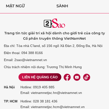
MẬT NGỮ
SÀNH
Trang tin tức giải trí xã hội dành cho giới trẻ của công ty
Cổ phần truyền thông VietNamNet
Địa chỉ: Tòa nhà C’land, số 156 ngõ Xã Đàn 2, Đống Đa, Hà Nội
Điện thoại: 094 388 8166
Email: 2sao@vietnamnet.vn
Chịu trách nhiệm nội dung: Trương Thị Minh Hưng
LIÊN HỆ QUẢNG CÁO
Hà Nội
Hotline:
0919 405 885
Email: vietnamnetjsc.hn@vietnamnet.vn
TP. HCM
Hotline:
028 38 181 436
Email: vietnamnetjsc.hcm@vietnamnet.vn