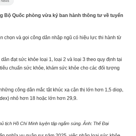
g Bộ Quốc phòng vừa ký ban hành thông tư về tuyển
 chọn và gọi công dân nhập ngũ có hiệu lực thi hành từ
n đạt sức khỏe loại 1, loại 2 và loại 3 theo quy định tại
h tiêu chuẩn sức khỏe, khám sức khỏe cho các đối tượng
hững công dân mắc tật khúc xạ cận thị lớn hơn 1,5 diop,
ndex) nhỏ hơn 18 hoặc lớn hơn 29,9.
hủ tịch Hồ Chí Minh luyện tập ngắm súng. Ảnh: Thế Đại
ển nghĩa vụ quân sự năm 2025, việc phân loại sức khỏe