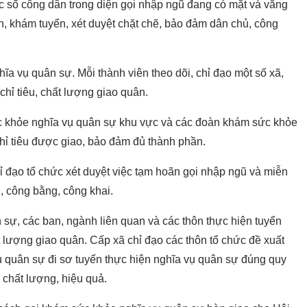
c số công dân trong diện gọi nhập ngũ đang có mặt và vắng
ển, khám tuyển, xét duyệt chặt chẽ, bảo đảm dân chủ, công
a vụ quân sự. Mỗi thành viên theo dõi, chỉ đạo một số xã,
chỉ tiêu, chất lượng giao quân.
 khỏe nghĩa vụ quân sự khu vực và các đoàn khám sức khỏe
hỉ tiêu được giao, bảo đảm đủ thành phần.
 đạo tổ chức xét duyệt việc tạm hoãn gọi nhập ngũ và miễn
, công bằng, công khai.
 sự, các ban, ngành liên quan và các thôn thực hiện tuyển
t lượng giao quân. Cấp xã chỉ đạo các thôn tổ chức đề xuất
ụ quân sự đi sơ tuyển thực hiện nghĩa vụ quân sự đúng quy
 chất lượng, hiệu quả.