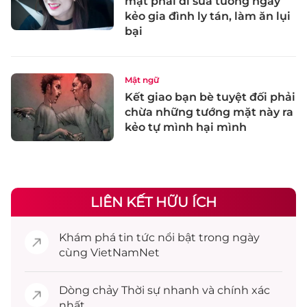
mặt phải đi sửa tướng ngay
kẻo gia đình ly tán, làm ăn lụi
bại
Mật ngữ
Kết giao bạn bè tuyệt đối phải
chừa những tướng mặt này ra
kẻo tự mình hại mình
LIÊN KẾT HỮU ÍCH
Khám phá
tin tức
nổi bật trong ngày
cùng VietNamNet
Dòng chảy
Thời sự
nhanh và chính xác
nhất