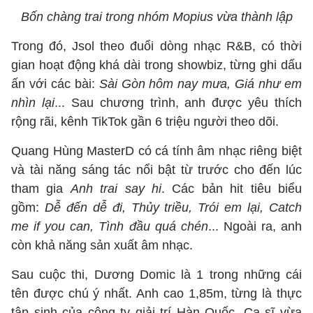
Bốn chàng trai trong nhóm Mopius vừa thành lập
Trong đó, Jsol theo đuổi dòng nhạc R&B, có thời
gian hoạt động khá dài trong showbiz, từng ghi dấu
ấn với các bài:
Sài Gòn hôm nay mưa, Giá như em
nhìn lại
... Sau chương trình, anh được yêu thích
rộng rãi, kênh TikTok gần 6 triệu người theo dõi.
Quang Hùng MasterD có cá tính âm nhạc riêng biệt
và tài năng sáng tác nổi bật từ trước cho đến lúc
tham gia
Anh trai say hi
. Các bản hit tiêu biểu
gồm:
Dễ đến dễ đi, Thủy triều, Trói em lại, Catch
me if you can, Tình đầu quá chén
... Ngoài ra, anh
còn khả năng sản xuất âm nhạc.
Sau cuộc thi, Dương Domic là 1 trong những cái
tên được chú ý nhất. Anh cao 1,85m, từng là thực
tập sinh của công ty giải trí Hàn Quốc. Ca sĩ vừa