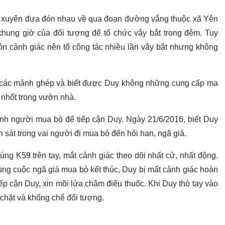
g xuyên đưa đón nhau về qua đoạn đường vắng thuộc xã Yên
c khung giờ của đối tượng để tổ chức vây bắt trong đêm. Tuy
uôn cảnh giác nên tổ công tác nhiều lần vây bắt nhưng không
t mở các mảnh ghép và biết được Duy không những cung cấp ma
 nhốt trong vườn nhà.
ành người mua bò để tiếp cận Duy. Ngày 21/6/2016, biết Duy
h sát trong vai người đi mua bò đến hỏi han, ngã giá.
ng K59 trên tay, mắt cảnh giác theo dõi nhất cử, nhất động.
cùng cuộc ngã giá mua bò kết thúc, Duy bị mất cảnh giác hoàn
tiếp cận Duy, xin mồi lửa châm điếu thuốc. Khi Duy thò tay vào
hì chặt và khống chế đối tượng.