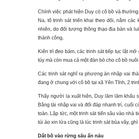
Chính việc phát hiện Duy có cô bồ và thườn
Na, tổ trinh sát triển khai theo dõi, nắm cá
nhiên, do đối tượng thông thạo địa bàn và l
thành công.
Kiên trì đeo bám, các trinh sát tiếp tục lậ
túy mà còn mua cả một đàn bò cho cô bồ nuôi
Các trinh sát nghĩ ra phương án nhập vai th
đang ở chung với cô bồ tại xã Yên Tĩnh, 2 trin
Thấy người lạ xuất hiện, Duy lăm lăm khẩu sú
Bằng tài nhập vai và đối đáp nhanh trí, cuối 
toàn. Lập tức, một trinh sát tiến sâu vào nhà 
túi áo xin lửa cũng là lúc trinh sát bủa vây, g
Dắt bồ vào rừng sâu ẩn náu