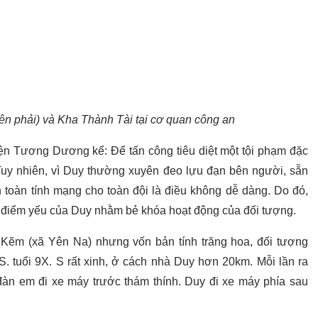
ên phải) và Kha Thành Tài tại cơ quan công an
n Tương Dương kể: Để tấn công tiêu diệt một tội phạm đặc
Tuy nhiên, vì Duy thường xuyên đeo lựu đạn bên người, sẵn
 toàn tính mạng cho toàn đội là điều không dễ dàng. Do đó,
ra điểm yếu của Duy nhằm bẻ khóa hoạt động của đối tượng.
 Kẽm (xã Yên Na) nhưng vốn bản tính trăng hoa, đối tượng
S. tuổi 9X. S rất xinh, ở cách nhà Duy hơn 20km. Mỗi lần ra
àn em đi xe máy trước thám thính. Duy đi xe máy phía sau