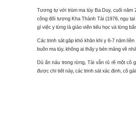
Tương tự với trùm ma túy Ba Duy, cuối năm
công đối tượng Kha Thành Tài (1976, ngụ tại
gì việc y từng là giáo viên tiểu học và từng b
Các trinh sát gặp khó khăn khi y 6-7 năm liề
buôn ma túy, không ai thấy y bén mảng về nh
Dù ẩn náu trong rừng, Tài vẫn rủ rê một cô g
được chi tiết này, các trinh sát xác định, cô g