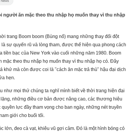
i người ăn mặc theo thu nhập họ muốn thay vì thu nhập
hời trang Boom boom (Bùng nổ) mang những thay đổi đột
òn là sự quyến rũ và lòng tham, được thể hiện qua phong cách
hòa tiền bạc của New York vào cuối những năm 1980. Boom
n mặc theo thu nhập họ muốn thay vì thu nhập họ có. Đây
á khứ mà còn được coi là "cách ăn mặc trả thù" hậu đại dịch
ứa hẹn.
 như mọi thứ chúng ta nghĩ mình biết về thời trang hiện đại
hầm lặng, những điều cơ bản được nâng cao, các thương hiệu
 quyền lực đầy tham vọng cho ban ngày, những nét truyền
nam giới cho buổi tối.
tóc lớn, đeo cà vạt, khiêu vũ gợi cảm. Đó là một hình bóng có