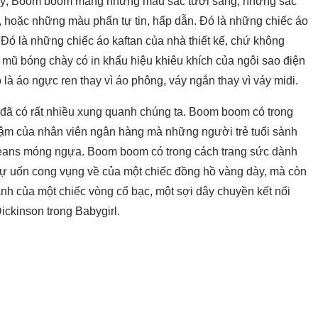
chú ý, Boom boom mang những màu sắc tươi sáng, những sắc
, hoặc những màu phấn tự tin, hấp dẫn. Đó là những chiếc áo
 Đó là những chiếc áo kaftan của nhà thiết kế, chứ không
 mũ bóng chày có in khẩu hiệu khiêu khích của ngôi sao điện
 áo ngực ren thay vì áo phông, váy ngắn thay vì váy midi.
đã có rất nhiều xung quanh chúng ta. Boom boom có trong
đậm của nhân viên ngân hàng mà những người trẻ tuổi sành
jeans móng ngựa. Boom boom có trong cách trang sức dành
 sự uốn cong vụng về của một chiếc đồng hồ vàng dày, mà còn
lánh của một chiếc vòng cổ bạc, một sợi dây chuyền kết nối
ickinson trong Babygirl.