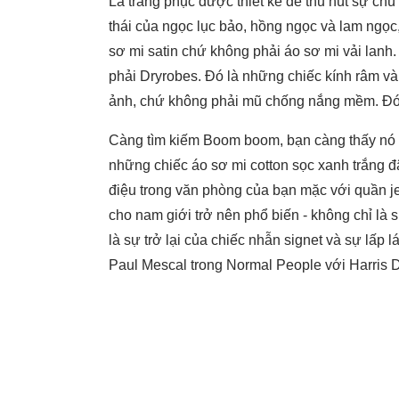
Là trang phục được thiết kế để thu hút sự 
thái của ngọc lục bảo, hồng ngọc và lam ngọc
sơ mi satin chứ không phải áo sơ mi vải lanh.
phải Dryrobes. Đó là những chiếc kính râm và
ảnh, chứ không phải mũ chống nắng mềm. Đó là
Càng tìm kiếm Boom boom, bạn càng thấy nó 
những chiếc áo sơ mi cotton sọc xanh trắng 
điệu trong văn phòng của bạn mặc với quần 
cho nam giới trở nên phổ biến - không chỉ là
là sự trở lại của chiếc nhẫn signet và sự lấp 
Paul Mescal trong Normal People với Harris D