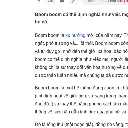
Boom boom có thể định nghĩa như việc mọ
họ có.
Boom boom là
xu hướng
mới của năm nay. T
ngột, phô trương và... lôi thôi. Boom boom c
và tư duy gợi nhớ đến thế giới xa hoa, bão 
boom có thể định nghĩa như việc mọi người ă
không chỉ là sự thay đổi văn hóa hướng về qu
được thảo luận nhiều mà chúng ta đã được h
Boom boom là một hệ thống đang cuốn trôi hầu
(tính linh hoạt về giới tính, sự sang trọng t
đạo đức) và thay thế bằng phong cách ăn mặc
thống về sức hấp dẫn tình dục của phụ nữ và 
Đó là lông thú (thật hoặc giả), đồng hồ vàng, 