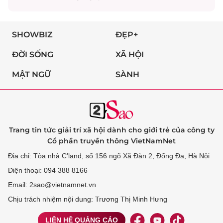
SHOWBIZ
ĐẸP+
ĐỜI SỐNG
XÃ HỘI
MẬT NGỮ
SÀNH
Trang tin tức giải trí xã hội dành cho giới trẻ của công ty
Cổ phần truyền thông VietNamNet
Địa chỉ: Tòa nhà C’land, số 156 ngõ Xã Đàn 2, Đống Đa, Hà Nội
Điện thoại: 094 388 8166
Email: 2sao@vietnamnet.vn
Chịu trách nhiệm nội dung: Trương Thị Minh Hưng
LIÊN HỆ QUẢNG CÁO