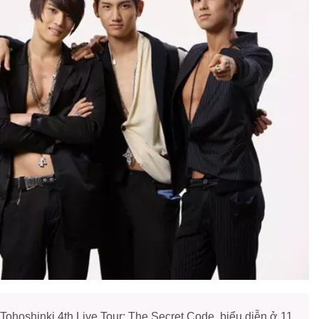
ohoshinki 4th Live Tour: The Secret Code, biểu diễn ở 11