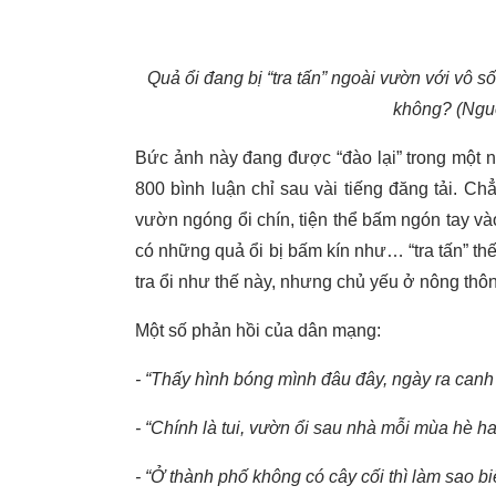
Quả ổi đang bị “tra tấn” ngoài vườn với vô 
không? (Ngu
Bức ảnh này đang được “đào lại” trong một 
800 bình luận chỉ sau vài tiếng đăng tải. Ch
vườn ngóng ổi chín, tiện thể bấm ngón tay và
có những quả ổi bị bấm kín như… “tra tấn” t
tra ổi như thế này, nhưng chủ yếu ở nông thôn
Một số phản hồi của dân mạng:
- “Thấy hình bóng mình đâu đây, ngày ra canh
- “Chính là tui, vườn ổi sau nhà mỗi mùa hè ha
- “Ở thành phố không có cây cối thì làm sao biế