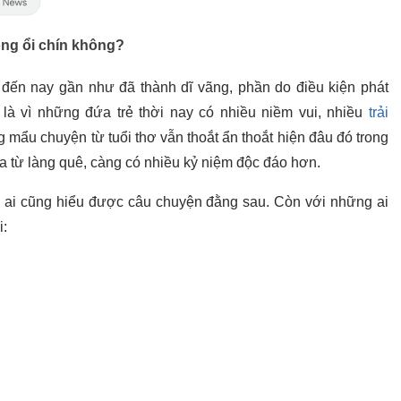
óng ổi chín không?
đến nay gần như đã thành dĩ vãng, phần do điều kiện phát
 là vì những đứa trẻ thời nay có nhiều niềm vui, nhiều
trải
mẩu chuyện từ tuổi thơ vẫn thoắt ẩn thoắt hiện đâu đó trong
ra từ làng quê, càng có nhiều kỷ niệm độc đáo hơn.
i ai cũng hiểu được câu chuyện đằng sau. Còn với những ai
i: