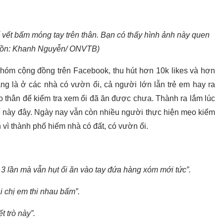
số vết bấm móng tay trên thân. Bạn có thấy hình ảnh này quen
ồn: Khanh Nguyễn/ ONVTB)
nhóm cộng đồng trên Facebook, thu hút hơn 10k likes và hơn
ẳng là ở các nhà có vườn ổi, cả người lớn lẫn trẻ em hay ra
o thân để kiểm tra xem ổi đã ăn được chưa. Thành ra lắm lúc
hế này đây. Ngày nay vẫn còn nhiều người thực hiện mẹo kiểm
 vì thành phố hiếm nhà có đất, có vườn ổi.
 3 lần mà vẫn hụt ổi ăn vào tay đứa hàng xóm mới tức”.
i chị em thi nhau bấm”.
t trò này”.