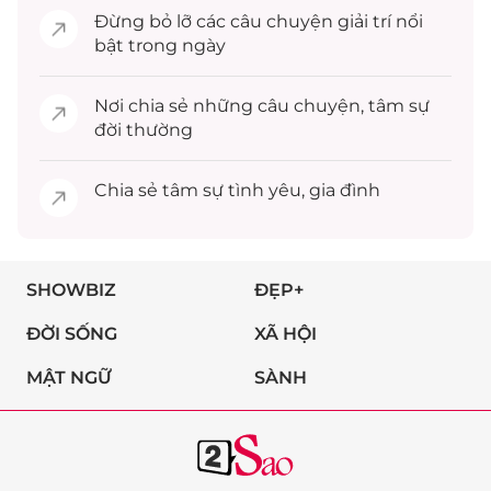
Đừng bỏ lỡ các câu chuyện
giải trí
nổi
bật trong ngày
Nơi chia sẻ những câu chuyện,
tâm sự
đời thường
Chia sẻ
tâm sự
tình yêu, gia đình
SHOWBIZ
ĐẸP+
ĐỜI SỐNG
XÃ HỘI
MẬT NGỮ
SÀNH