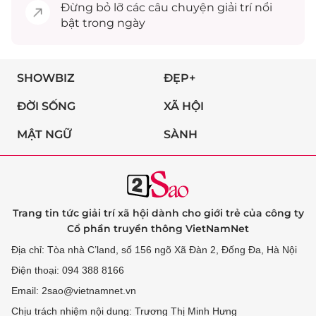
Đừng bỏ lỡ các câu chuyện
giải trí
nổi
bật trong ngày
SHOWBIZ
ĐẸP+
ĐỜI SỐNG
XÃ HỘI
MẬT NGỮ
SÀNH
Trang tin tức giải trí xã hội dành cho giới trẻ của công ty
Cổ phần truyền thông VietNamNet
Địa chỉ: Tòa nhà C’land, số 156 ngõ Xã Đàn 2, Đống Đa, Hà Nội
Điện thoại: 094 388 8166
Email: 2sao@vietnamnet.vn
Chịu trách nhiệm nội dung: Trương Thị Minh Hưng