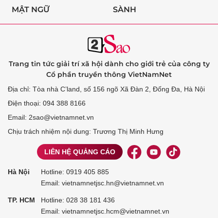
MẬT NGỮ
SÀNH
Trang tin tức giải trí xã hội dành cho giới trẻ của công ty
Cổ phần truyền thông VietNamNet
Địa chỉ: Tòa nhà C’land, số 156 ngõ Xã Đàn 2, Đống Đa, Hà Nội
Điện thoại: 094 388 8166
Email: 2sao@vietnamnet.vn
Chịu trách nhiệm nội dung: Trương Thị Minh Hưng
LIÊN HỆ QUẢNG CÁO
Hà Nội
Hotline:
0919 405 885
Email: vietnamnetjsc.hn@vietnamnet.vn
TP. HCM
Hotline:
028 38 181 436
Email: vietnamnetjsc.hcm@vietnamnet.vn