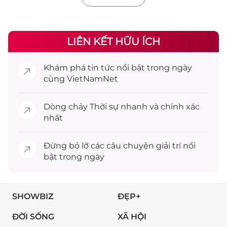
LIÊN KẾT HỮU ÍCH
Khám phá
tin tức
nổi bật trong ngày
cùng VietNamNet
Dòng chảy
Thời sự
nhanh và chính xác
nhất
Đừng bỏ lỡ các câu chuyện
giải trí
nổi
bật trong ngày
SHOWBIZ
ĐẸP+
ĐỜI SỐNG
XÃ HỘI