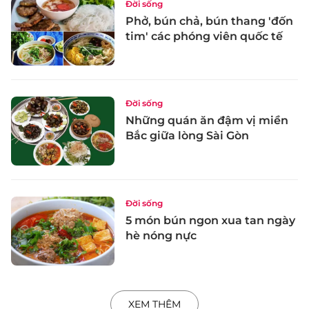
Đời sống
Phở, bún chả, bún thang 'đốn
tim' các phóng viên quốc tế
Đời sống
Những quán ăn đậm vị miền
Bắc giữa lòng Sài Gòn
Đời sống
5 món bún ngon xua tan ngày
hè nóng nực
XEM THÊM