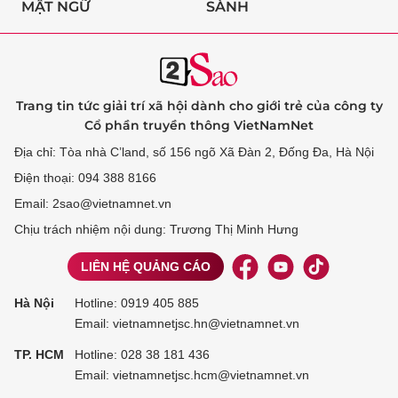
MẬT NGỮ
SÀNH
Trang tin tức giải trí xã hội dành cho giới trẻ của công ty
Cổ phần truyền thông VietNamNet
Địa chỉ: Tòa nhà C’land, số 156 ngõ Xã Đàn 2, Đống Đa, Hà Nội
Điện thoại: 094 388 8166
Email: 2sao@vietnamnet.vn
Chịu trách nhiệm nội dung: Trương Thị Minh Hưng
LIÊN HỆ QUẢNG CÁO
Hà Nội
Hotline:
0919 405 885
Email: vietnamnetjsc.hn@vietnamnet.vn
TP. HCM
Hotline:
028 38 181 436
Email: vietnamnetjsc.hcm@vietnamnet.vn