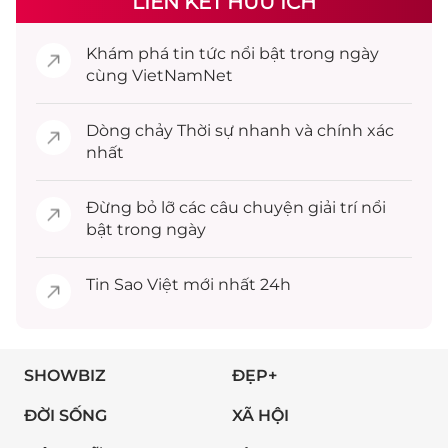
LIÊN KẾT HỮU ÍCH
Khám phá
tin tức
nổi bật trong ngày
cùng VietNamNet
Dòng chảy
Thời sự
nhanh và chính xác
nhất
Đừng bỏ lỡ các câu chuyện
giải trí
nổi
bật trong ngày
Tin
Sao Việt
mới nhất 24h
SHOWBIZ
ĐẸP+
ĐỜI SỐNG
XÃ HỘI