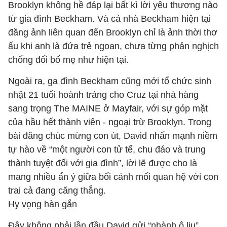
Brooklyn không hề đáp lại bất kì lời yêu thương nào
từ gia đình Beckham. Và cả nhà Beckham hiện tại
đăng ảnh liên quan đến Brooklyn chỉ là ảnh thời thơ
ấu khi anh là đứa trẻ ngoan, chưa từng phản nghịch
chống đối bố mẹ như hiện tại.
Ngoài ra, ga đình Beckham cũng mới tổ chức sinh
nhật 21 tuổi hoành tráng cho Cruz tại nhà hàng
sang trọng The MAINE ở Mayfair, với sự góp mặt
của hầu hết thành viên - ngoại trừ Brooklyn. Trong
bài đăng chúc mừng con út, David nhấn mạnh niềm
tự hào về “một người con tử tế, chu đáo và trung
thành tuyệt đối với gia đình”, lời lẽ được cho là
mang nhiều ẩn ý giữa bối cảnh mối quan hệ với con
trai cả đang căng thẳng.
Hy vọng hàn gắn
Đây không phải lần đầu David gửi “nhành ô liu”