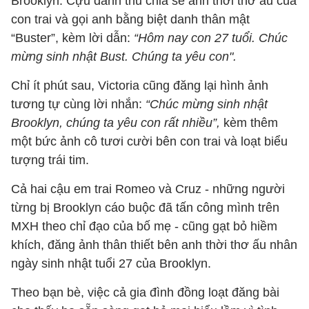
Brooklyn. Cựu danh thủ chia sẻ ảnh thời thơ ấu của
con trai và gọi anh bằng biệt danh thân mật
“Buster”, kèm lời dẫn:
“Hôm nay con 27 tuổi. Chúc
mừng sinh nhật Bust. Chúng ta yêu con".
Chỉ ít phút sau, Victoria cũng đăng lại hình ảnh
tương tự cùng lời nhắn:
“Chúc mừng sinh nhật
Brooklyn, chúng ta yêu con rất nhiều”,
kèm thêm
một bức ảnh cô tươi cười bên con trai và loạt biểu
tượng trái tim.
Cả hai cậu em trai Romeo và Cruz - những người
từng bị Brooklyn cáo buộc đã tấn công mình trên
MXH theo chỉ đạo của bố mẹ - cũng gạt bỏ hiềm
khích, đăng ảnh thân thiết bên anh thời thơ ấu nhân
ngày sinh nhật tuổi 27 của Brooklyn.
Theo bạn bè, việc cả gia đình đồng loạt đăng bài