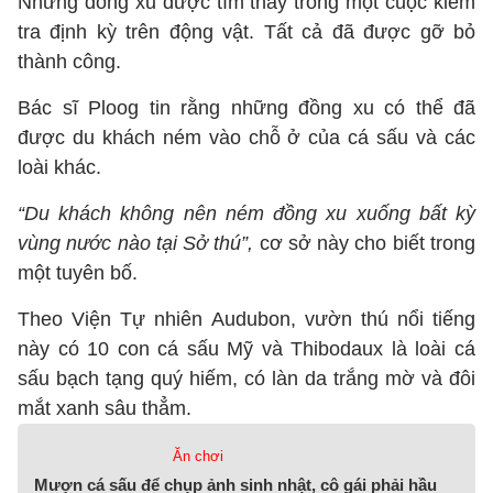
Những đồng xu được tìm thấy trong một cuộc kiểm
tra định kỳ trên động vật. Tất cả đã được gỡ bỏ
thành công.
Bác sĩ Ploog tin rằng những đồng xu có thể đã
được du khách ném vào chỗ ở của cá sấu và các
loài khác.
“Du khách không nên ném đồng xu xuống bất kỳ
vùng nước nào tại Sở thú”,
cơ sở này cho biết trong
một tuyên bố.
Theo Viện Tự nhiên Audubon, vườn thú nổi tiếng
này có 10 con cá sấu Mỹ và Thibodaux là loài cá
sấu bạch tạng quý hiếm, có làn da trắng mờ và đôi
mắt xanh sâu thẳm.
Ăn chơi
Mượn cá sấu để chụp ảnh sinh nhật, cô gái phải hầu