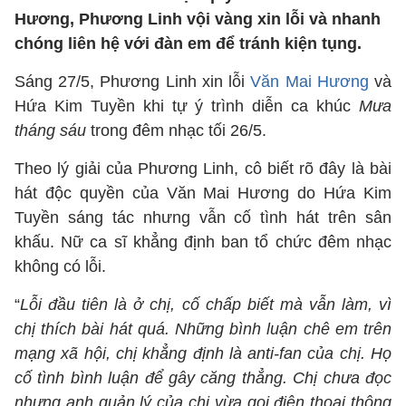
Hương, Phương Linh vội vàng xin lỗi và nhanh
chóng liên hệ với đàn em để tránh kiện tụng.
Sáng 27/5, Phương Linh xin lỗi
Văn Mai Hương
và
Hứa Kim Tuyền khi tự ý trình diễn ca khúc
Mưa
tháng sáu
trong đêm nhạc tối 26/5.
Theo lý giải của Phương Linh, cô biết rõ đây là bài
hát độc quyền của Văn Mai Hương do Hứa Kim
Tuyền sáng tác nhưng vẫn cố tình hát trên sân
khấu. Nữ ca sĩ khẳng định ban tổ chức đêm nhạc
không có lỗi.
“
Lỗi đầu tiên là ở chị, cố chấp biết mà vẫn làm, vì
chị thích bài hát quá. Những bình luận chê em trên
mạng xã hội, chị khẳng định là anti-fan của chị. Họ
cố tình bình luận để gây căng thẳng. Chị chưa đọc
nhưng anh quản lý của chị vừa gọi điện thoại thông