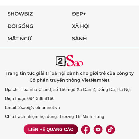
SHOWBIZ
ĐẸP+
ĐỜI SỐNG
XÃ HỘI
MẬT NGỮ
SÀNH
Trang tin tức giải trí xã hội dành cho giới trẻ của công ty
Cổ phần truyền thông VietNamNet
Địa chỉ: Tòa nhà C’land, số 156 ngõ Xã Đàn 2, Đống Đa, Hà Nội
Điện thoại: 094 388 8166
Email: 2sao@vietnamnet.vn
Chịu trách nhiệm nội dung: Trương Thị Minh Hưng
LIÊN HỆ QUẢNG CÁO