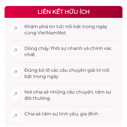
LIÊN KẾT HỮU ÍCH
Khám phá
tin tức
nổi bật trong ngày
cùng VietNamNet
Dòng chảy
Thời sự
nhanh và chính xác
nhất
Đừng bỏ lỡ các câu chuyện
giải trí
nổi
bật trong ngày
Nơi chia sẻ những câu chuyện,
tâm sự
đời thường
Chia sẻ
tâm sự
tình yêu, gia đình