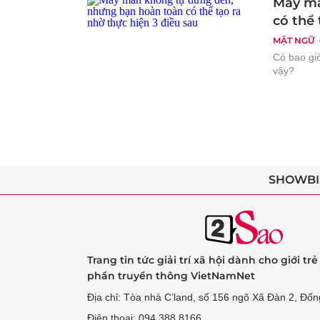
May mắ
có thể 
MẬT NGỮ
Có bao gi
vậy?
SHOWBI
Trang tin tức giải trí xã hội dành cho giới tr
phần truyền thông VietNamNet
Địa chỉ: Tòa nhà C’land, số 156 ngõ Xã Đàn 2, Đốn
Điện thoại: 094 388 8166