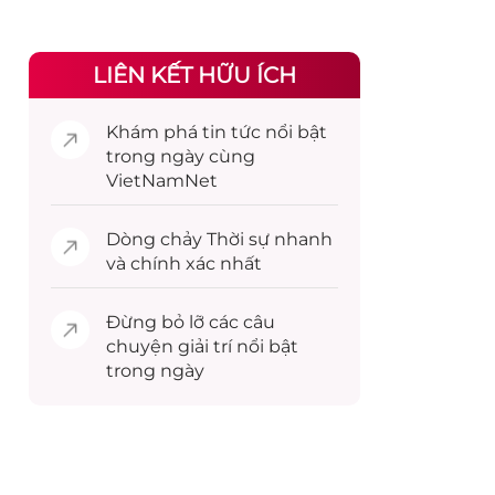
LIÊN KẾT HỮU ÍCH
Khám phá
tin tức
nổi bật
trong ngày cùng
VietNamNet
Dòng chảy
Thời sự
nhanh
và chính xác nhất
Đừng bỏ lỡ các câu
chuyện
giải trí
nổi bật
trong ngày