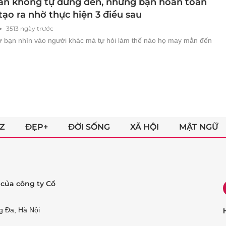
n không tự dưng đến, nhưng bạn hoàn toàn
tạo ra nhờ thực hiện 3 điều sau
3513 ngày trước
ờ bạn nhìn vào người khác mà tự hỏi làm thế nào họ may mắn đến
Z
ĐẸP+
ĐỜI SỐNG
XÃ HỘI
MẬT NGỮ
ẻ của công ty Cổ
g Đa, Hà Nội