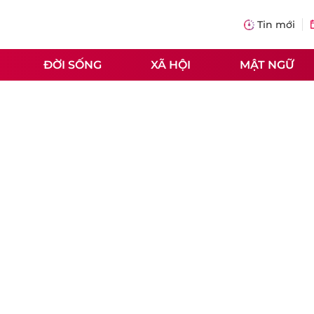
Tin mới
ĐỜI SỐNG
XÃ HỘI
MẬT NGỮ