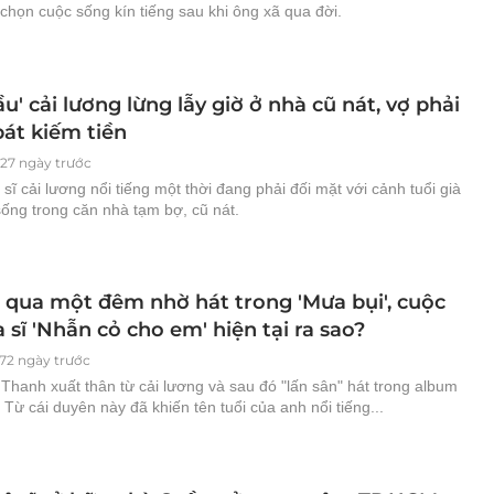
chọn cuộc sống kín tiếng sau khi ông xã qua đời.
u' cải lương lừng lẫy giờ ở nhà cũ nát, vợ phải
bát kiếm tiền
27 ngày trước
ĩ cải lương nổi tiếng một thời đang phải đối mặt với cảnh tuổi già
sống trong căn nhà tạm bợ, cũ nát.
i qua một đêm nhờ hát trong 'Mưa bụi', cuộc
 sĩ 'Nhẫn cỏ cho em' hiện tại ra sao?
72 ngày trước
Thanh xuất thân từ cải lương và sau đó "lấn sân" hát trong album
 Từ cái duyên này đã khiến tên tuổi của anh nổi tiếng...