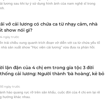
ải lương sau khi tự ý sử dụng hình ảnh của nam nghệ sĩ trong
ình.
ãi vở cải lương có chứa ca từ nhạy cảm, nhà
ất show nói gì?
94 ngày trước
ến trái chiều xung quanh trích đoạn vở diễn với ca từ chứa yếu tố
 nhà sản xuất show "Học viện cải lương" vừa đưa ra phản hồi.
i lận đận của 4 chị em trong gia tộc 3 đời
thống cải lương: Người thành 'bà hoàng', kẻ bỏ
93 ngày trước
nh hào quang rực rỡ trên sân khấu, cuộc đời của 4 chị em lại rẽ
g hướng khác nhau.