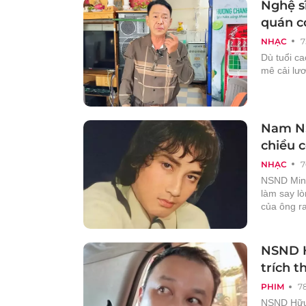
Nghệ s
quán c
NHẠC
7
Dù tuổi c
mê cải lư
Nam NS
chiều c
NHẠC
7
NSND Minh
làm say lò
của ông r
NSND H
trích t
PHIM
7
NSND Hữu 