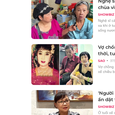
Nghệ sĩ
chùa v
SHOWBIZ
Nghệ sĩ c
xa khi ở t
sống nươn
Vợ chồ
thời, t
SAO
37
Vợ chồng 
xế chiều b
'Người 
ẩn dật
SHOWBIZ
Ở tuổi xế 