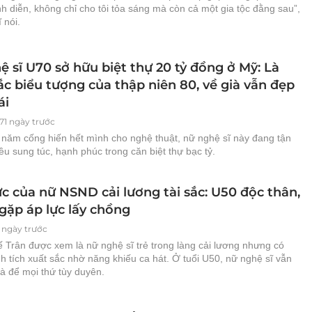
ình diễn, không chỉ cho tôi tỏa sáng mà còn cả một gia tộc đằng sau”,
 nói.
 sĩ U70 sở hữu biệt thự 20 tỷ đồng ở Mỹ: Là
c biểu tượng của thập niên 80, về già vẫn đẹp
ái
71 ngày trước
 năm cống hiến hết mình cho nghệ thuật, nữ nghệ sĩ này đang tận
iều sung túc, hạnh phúc trong căn biệt thự bạc tỷ.
c của nữ NSND cải lương tài sắc: U50 độc thân,
gặp áp lực lấy chồng
 ngày trước
Trân được xem là nữ nghệ sĩ trẻ trong làng cải lương nhưng có
h tích xuất sắc nhờ năng khiếu ca hát. Ở tuổi U50, nữ nghệ sĩ vẫn
à để mọi thứ tùy duyên.