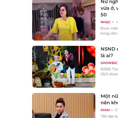
Nữ ngh
vừa ở,
50
NHẠC
4
Được mệnh
trong căn
NSND c
là ai?
SHOWBIZ
NSND Than
25/3 nhưn
Một nữ 
nên kh
PHIM
5
“Khi tập t