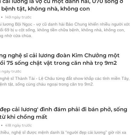
 cải lương là vợ cũ một danh hài, U70 sống ở
ì bệnh tật, không nhà, không con
149 ngày trước
ải lương Bội Ngọc - vợ cũ danh hài Bảo Chung khiến nhiều người xót
uổi 69 bị u cột sống, không tiền chữa bệnh, không nhà, không con,
g nhờ cửa chùa.
ng nghệ sĩ cải lương đoàn Kim Chưởng một
uổi 75 sống chật vật trong căn nhà trọ 9m2
3 ngày trước
nghệ sĩ Thành Tài - Lệ Châu từng đắt show khắp các tỉnh miền Tây,
ệnh tật, sống cùng cháu ngoại trong căn trọ 9m2.
đẹp cải lương' đình đám phải đi bán phở, sống
 từ khi chồng mất
418 ngày trước
chiều, nghệ sĩ được mệnh danh là “người đẹp cải lương” giờ rời xa