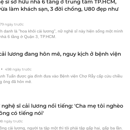
ệ sĩ sở hữu nhà 6 tầng ở trung tâm TP.HCM,
 vừa làm khách sạn, 3 đời chồng, U80 đẹp như
79 ngày trước
 danh là "hoa khôi cải lương", nữ nghệ sĩ này hiện sống một mình
 nhà 6 tầng ở Quận 3, TP.HCM.
ải lương đang hôn mê, nguy kịch ở bệnh viện
498 ngày trước
h Tuấn được gia đình đưa vào Bệnh viện Chợ Rẫy cấp cứu chiều
g ông đã hôn mê.
nghệ sĩ cải lương nổi tiếng: 'Cha mẹ tôi nghèo
ông có tiếng nói'
98 ngày trước
uồng cải lương, người ta tập một thì tôi phải tập gấp hai, gấp ba lần.