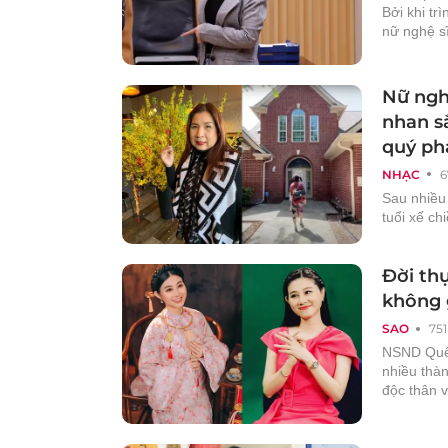
Bởi khi tr
nữ nghệ sĩ
Nữ nghệ
nhan sắ
quý ph
NHẠC
6
Sau nhiều
tuổi xế ch
Đời thự
không 
SAO
751
NSND Quế 
nhiều thàn
độc thân v