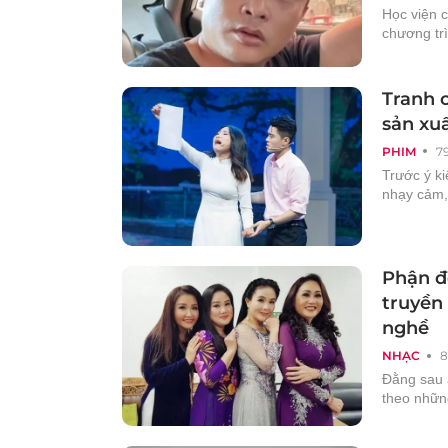
Học viện c
chương tr
Tranh c
sản xu
PHIM
7
Trước ý ki
nhạy cảm,
Phận đờ
truyền 
nghề
NHẠC
8
Đằng sau á
theo nhữn