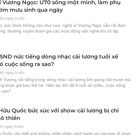
ĩ Vương Ngọc: U70 sống một mình, làm phụ
ơm mưu sinh qua ngày
54 ngày trước
ao, sức khỏe không còn như xưa, nghệ sĩ Vương Ngọc vẫn rất đam
ơng, thường xuyên tham gia các hoạt động văn nghệ khi có dịp.
ND nức tiếng dòng nhạc cải lương tuổi xế
ó cuộc sống ra sao?
65 ngày trước
 Vương nổi tiếng trong dòng nhạc cải lương bởi giọng hát mượt mà
ng khán giả bao thế hệ. Hiện tại, khi đã ở tuổi xế chiều, cuộc sống
a sao?
ữu Quốc bức xúc với show cải lương bị chỉ
hô thiển
83 ngày trước
Quốc cho biết anh không chấp nhận cách hành xử của ban tổ chức