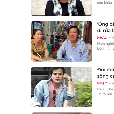
sân khấu, 
'Ông bầ
đi rửa 
NHẠC
4
Nam nghệ s
bệnh tật, 
Đổi đờ
sống ca
NHẠC
4
Ca sĩ Chế 
"Mưa bụi".