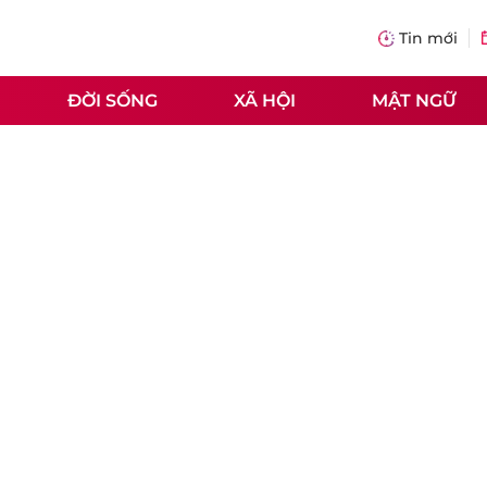
Tin mới
ĐỜI SỐNG
XÃ HỘI
MẬT NGỮ