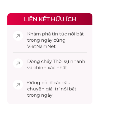
LIÊN KẾT HỮU ÍCH
Khám phá
tin tức
nổi bật
trong ngày cùng
VietNamNet
Dòng chảy
Thời sự
nhanh
và chính xác nhất
Đừng bỏ lỡ các câu
chuyện
giải trí
nổi bật
trong ngày