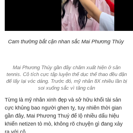
Cam thường bắt cận nhan sắc Mai Phương Thúy
Mai Phương Thúy gần đây chăm xuất hiện ở sân
tennis. Cô tích cực tập luyện thể dục thể thao đều đặn
để lấy lại vóc dáng. Trước đó, mỹ nhân 8X nhiều lần bị
soi xuống sắc vì tăng cân
Từng là mỹ nhân xinh đẹp và sở hữu khối tài sản
cực khủng bao người ghen tỵ, tuy nhiên thời gian
gần đây, Mai Phương Thuý để lộ nhiều dấu hiệu
khiến netizen tò mò, không rõ chuyện gì đang xảy
ra với cô.