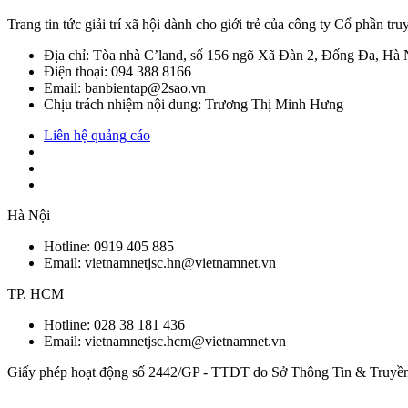
Trang tin tức giải trí xã hội dành cho giới trẻ của công ty Cổ phần 
Địa chỉ: Tòa nhà C’land, số 156 ngõ Xã Đàn 2, Đống Đa, Hà 
Điện thoại: 094 388 8166
Email: banbientap@2sao.vn
Chịu trách nhiệm nội dung: Trương Thị Minh Hưng
Liên hệ quảng cáo
Hà Nội
Hotline:
0919 405 885
Email: vietnamnetjsc.hn@vietnamnet.vn
TP. HCM
Hotline:
028 38 181 436
Email: vietnamnetjsc.hcm@vietnamnet.vn
Giấy phép hoạt động số 2442/GP - TTĐT do Sở Thông Tin & Truyề