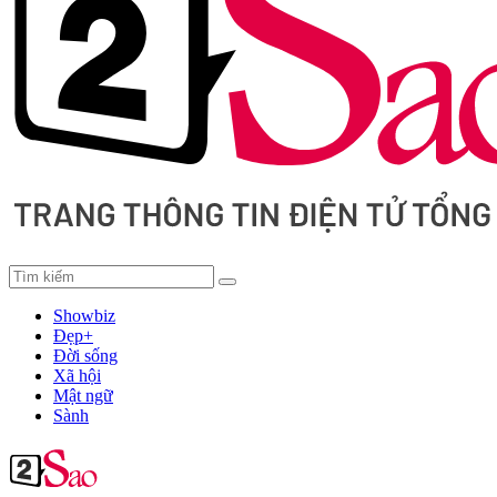
Showbiz
Đẹp+
Đời sống
Xã hội
Mật ngữ
Sành