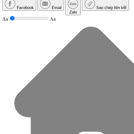
Facebook
Email
Sao chép liên kết
Zalo
Aa
Aa