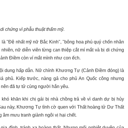
di chứng vì phẫu thuật thẩm mỹ.
là "Đệ nhất mỹ nữ Bắc Kinh", "bông hoa phú quý chốn nhân
 nhiên, nữ diễn viên từng can thiệp cắt mí mắt và bị di chứng
 Cảnh Điềm còn ví mắt mình như con ếch.
 nội dung hấp dẫn. Nữ chính Khương Tự (Cảnh Điềm đóng) là
Bá phủ. Kiếp trước, nàng gả cho phủ An Quốc công nhưng
nên đã tự tử cùng người hắn yêu.
ó khăn khi chị gái bị nhà chồng trả về vì danh dự bị hủy
i. Sau này, Khương Tự tình cờ quen với Thất hoàng tử Dư Thất
 âm mưu tranh giành ngôi vị hại chết.
gia đình, tránh xa hoàng thất. Nhưng mối nghiệt duyên của