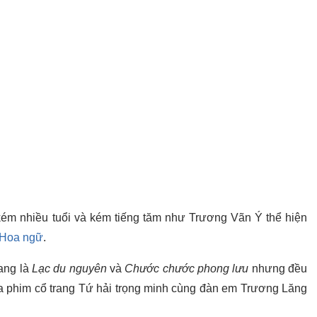
ém nhiều tuổi và kém tiếng tăm như Trương Vãn Ý thể hiện
í Hoa ngữ
.
ang là
Lạc du nguyên
và
Chước chước phong lưu
nhưng đều
gia phim cổ trang Tứ hải trọng minh cùng đàn em Trương Lăng