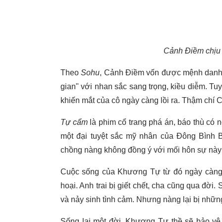
Cảnh Điềm chịu 
Theo
Sohu
, Cảnh Điềm vốn được mệnh danh 
gian" với nhan sắc sang trọng, kiều diễm. Tuy
khiến mắt của cô ngày càng lồi ra. Thậm chí
Tự cẩm
là phim cổ trang phá án, báo thù có
một đại tuyệt sắc mỹ nhân của Đông Bình 
chồng nàng không đồng ý với mối hôn sự này 
Cuộc sống của Khương Tự từ đó ngày càng kh
hoại. Anh trai bị giết chết, cha cũng qua đờ
và nảy sinh tình cảm. Nhưng nàng lại bị những
Sống lại một đời, Khương Tự thề sẽ bảo vệ 