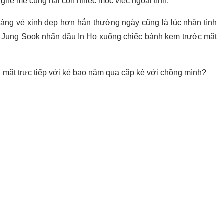
 nghe mẹ cùng hai con nhiếc móc việc ngoại tình.
áng vẻ xinh đẹp hơn hẳn thường ngày cũng là lúc nhân tình
u, Jung Sook nhấn đầu In Ho xuống chiếc bánh kem trước mặt
g mặt trực tiếp với kẻ bao năm qua cặp kè với chồng mình?