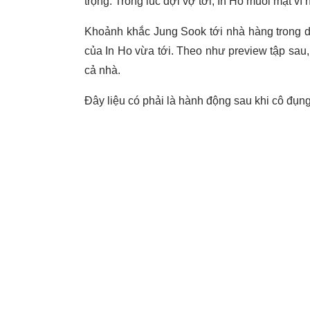
trọng. Trong lúc đợi vợ tới, In Ho muối mặt vì
Khoảnh khắc Jung Sook tới nhà hàng trong d
của In Ho vừa tới. Theo như preview tập sa
cả nhà.
Đây liệu có phải là hành động sau khi cô đụn