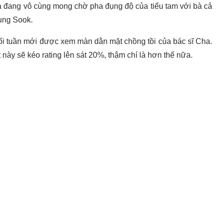
giả đang vô cùng mong chờ pha đụng độ của tiểu tam với bà cả
Jung Sook.
ối tuần mới được xem màn dằn mặt chồng tồi của bác sĩ Cha.
này sẽ kéo rating lên sát 20%, thậm chí là hơn thế nữa.