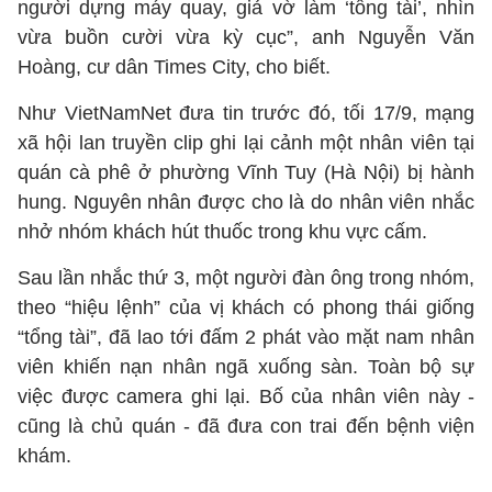
người dựng máy quay, giả vờ làm ‘tổng tài’, nhìn
vừa buồn cười vừa kỳ cục”, anh Nguyễn Văn
Hoàng, cư dân Times City, cho biết.
Như VietNamNet đưa tin trước đó, tối 17/9, mạng
xã hội lan truyền clip ghi lại cảnh một nhân viên tại
quán cà phê ở phường Vĩnh Tuy (Hà Nội) bị hành
hung. Nguyên nhân được cho là do nhân viên nhắc
nhở nhóm khách hút thuốc trong khu vực cấm.
Sau lần nhắc thứ 3, một người đàn ông trong nhóm,
theo “hiệu lệnh” của vị khách có phong thái giống
“tổng tài”, đã lao tới đấm 2 phát vào mặt nam nhân
viên khiến nạn nhân ngã xuống sàn. Toàn bộ sự
việc được camera ghi lại. Bố của nhân viên này -
cũng là chủ quán - đã đưa con trai đến bệnh viện
khám.