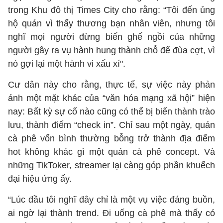
trong Khu đô thị Times City cho rằng: “Tôi đến ủng
hộ quán vì thấy thương bạn nhân viên, nhưng tôi
nghĩ mọi người đừng biến ghế ngồi của những
người gây ra vụ hành hung thành chỗ để đùa cợt, vì
nó gợi lại một hành vi xấu xí".
Cư dân này cho rằng, thực tế, sự việc này phản
ánh một mặt khác của “văn hóa mạng xã hội” hiện
nay: Bất kỳ sự cố nào cũng có thể bị biến thành trào
lưu, thành điểm “check in”. Chỉ sau một ngày, quán
cà phê vốn bình thường bỗng trở thành địa điểm
hot không khác gì một quán cà phê concept. Và
những TikToker, streamer lại càng góp phần khuếch
đại hiệu ứng ấy.
“Lúc đầu tôi nghĩ đây chỉ là một vụ việc đáng buồn,
ai ngờ lại thành trend. Đi uống cà phê mà thấy có