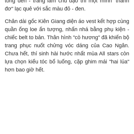
tông đen - trắng làm chủ đạo thì một mình "thánh
đơ" lạc quẻ với sắc màu đỏ - đen.
Chân dài gốc Kiên Giang diện áo vest kết hợp cùng
quần ống loe ấn tượng, nhấn nhá bằng phụ kiện -
chiếc belt to bản. Thân hình "cò hương" đã khiến bộ
trang phục nuốt chửng vóc dáng của Cao Ngân.
Chưa hết, thí sinh hài hước nhất mùa All stars còn
lựa chọn kiểu tóc bổ luống, cặp ghim mái "hai lúa"
hơn bao giờ hết.