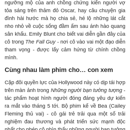
ngưỡng mộ của anh chồng chứng kiến người vợ
tỏa sáng trên thảm đỏ Oscar, hay câu chuyện gia
đình hài hước mà họ chia sẻ, hé lộ những lát cắt
nho nhỏ về cuộc sống đầm ấm sau ánh hào quang
sân khấu. Emily Blunt cho biết vai diễn gần đây của
cô trong
The Fall Guy
- nơi cô vào vai một đạo diễn
tham vọng - được lấy cảm hứng từ chính chồng
mình.
Cùng nhau làm phim cho… con xem
Cặp đôi quyền lực của Hollywood này có dịp tái hợp
trên màn ảnh trong
Những người bạn tưởng tượng
-
tác phẩm hoạt hình người đóng đáng yêu dự kiến
ra mắt vào tháng 5 tới. Bộ phim kể về Bea (Cailey
Fleming thủ vai) - cô gái trẻ trải qua một số trải
nghiệm đau thương và phát triển sức mạnh độc
nhất cho phép cô nhìn thấy những người bạn tưởng