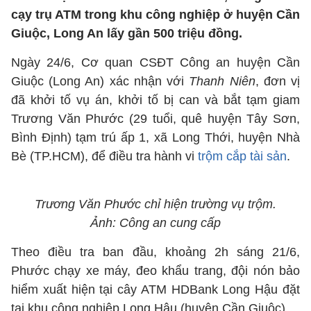
cạy trụ ATM trong khu công nghiệp ở huyện Cần
Giuộc, Long An lấy gần 500 triệu đồng.
Ngày 24/6, Cơ quan CSĐT Công an huyện Cần
Giuộc (Long An) xác nhận với
Thanh Niên
, đơn vị
đã khởi tố vụ án, khởi tố bị can và bắt tạm giam
Trương Văn Phước (29 tuổi, quê huyện Tây Sơn,
Bình Định) tạm trú ấp 1, xã Long Thới, huyện Nhà
Bè (TP.HCM), để điều tra hành vi
trộm cắp tài sản
.
Trương Văn Phước chỉ hiện trường vụ trộm.
Ảnh: Công an cung cấp
Theo điều tra ban đầu, khoảng 2h sáng 21/6,
Phước chạy xe máy, đeo khẩu trang, đội nón bảo
hiểm xuất hiện tại cây ATM HDBank Long Hậu đặt
tại khu công nghiệp Long Hậu (huyện Cần Giuộc).