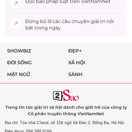
Đọc
báo pháp luật
trên VietNamNet
Đừng bỏ lỡ các câu chuyện
giải trí
nổi
bật trong ngày
SHOWBIZ
ĐẸP+
ĐỜI SỐNG
XÃ HỘI
MẬT NGỮ
SÀNH
Trang tin tức giải trí xã hội dành cho giới trẻ của công ty
Cổ phần truyền thông VietNamNet
Địa chỉ: Tòa nhà C’land, số 156 ngõ Xã Đàn 2, Đống Đa, Hà Nội
Điện thoại: 094 388 8166