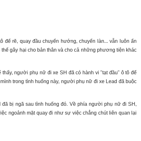
 tô để rẽ, quay đầu chuyển hướng, chuyển làn... vẫn luôn ẩn
ó thể gây hại cho bản thân và cho cả những phương tiện khác
 thấy, người phụ nữ đi xe SH đã có hành vi "tạt đầu" ô tô để
t mình trong tình huống này, người phụ nữ đi xe Lead đã buộc
d đã bị ngã sau tình huống đó. Về phía người phụ nữ đi SH,
iệc ngoảnh mặt quay đi như sự việc chẳng chút liên quan lại