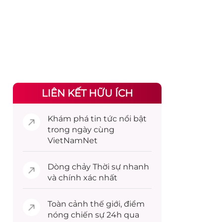
LIÊN KẾT HỮU ÍCH
Khám phá
tin tức
nổi bật
trong ngày cùng
VietNamNet
Dòng chảy
Thời sự
nhanh
và chính xác nhất
Toàn cảnh
thế giới
, điểm
nóng chiến sự 24h qua