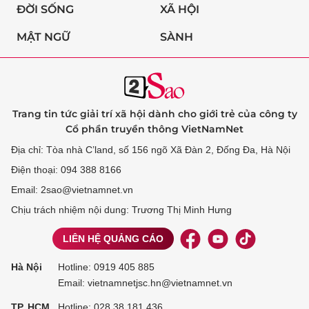
ĐỜI SỐNG
XÃ HỘI
MẬT NGỮ
SÀNH
Trang tin tức giải trí xã hội dành cho giới trẻ của công ty
Cổ phần truyền thông VietNamNet
Địa chỉ: Tòa nhà C’land, số 156 ngõ Xã Đàn 2, Đống Đa, Hà Nội
Điện thoại: 094 388 8166
Email: 2sao@vietnamnet.vn
Chịu trách nhiệm nội dung: Trương Thị Minh Hưng
LIÊN HỆ QUẢNG CÁO
Hà Nội
Hotline:
0919 405 885
Email: vietnamnetjsc.hn@vietnamnet.vn
TP. HCM
Hotline:
028 38 181 436