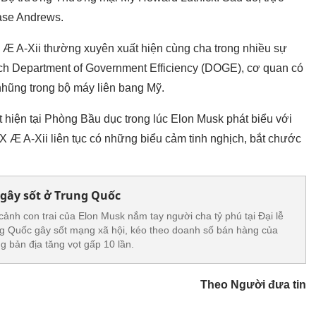
Base Andrews.
X Æ A-Xii thường xuyên xuất hiện cùng cha trong nhiều sự
ch Department of Government Efficiency (DOGE), cơ quan có
 nhũng trong bộ máy liên bang Mỹ.
t hiện tại Phòng Bầu dục trong lúc Elon Musk phát biểu với
X Æ A-Xii liên tục có những biểu cảm tinh nghịch, bắt chước
 gây sốt ở Trung Quốc
cảnh con trai của Elon Musk nắm tay người cha tỷ phú tại Đại lễ
 Quốc gây sốt mạng xã hội, kéo theo doanh số bán hàng của
g bản địa tăng vọt gấp 10 lần.
Theo Người đưa tin