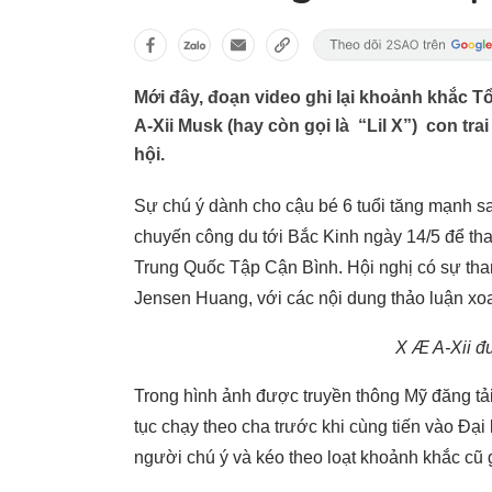
Mới đây, đoạn video ghi lại khoảnh khắc T
A-Xii Musk (hay còn gọi là “Lil X”) con trai
hội.
Sự chú ý dành cho cậu bé 6 tuổi tăng mạnh s
chuyến công du tới Bắc Kinh ngày 14/5 để th
Trung Quốc Tập Cận Bình. Hội nghị có sự th
Jensen Huang, với các nội dung thảo luận xoa
X Æ A-Xii đ
Trong hình ảnh được truyền thông Mỹ đăng tả
tục chạy theo cha trước khi cùng tiến vào Đạ
người chú ý và kéo theo loạt khoảnh khắc cũ 