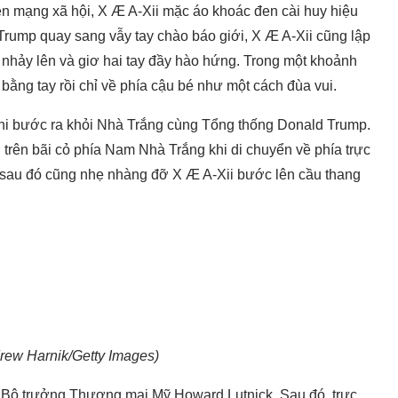
n mạng xã hội, X Æ A-Xii mặc áo khoác đen cài huy hiệu
Trump quay sang vẫy tay chào báo giới, X Æ A-Xii cũng lập
, nhảy lên và giơ hai tay đầy hào hứng. Trong một khoảnh
bằng tay rồi chỉ về phía cậu bé như một cách đùa vui.
hi bước ra khỏi Nhà Trắng cùng Tổng thống Donald Trump.
 trên bãi cỏ phía Nam Nhà Trắng khi di chuyển về phía trực
 sau đó cũng
nhẹ nhàng đỡ X Æ A-Xii bước lên cầu thang
rew Harnik/Getty Images)
g Bộ trưởng Thương mại Mỹ Howard Lutnick. Sau đó, trực