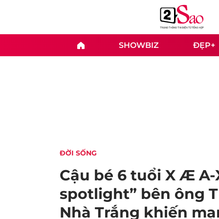
SHOWBIZ
ĐẸP+
ĐỜI SỐNG
Cậu bé 6 tuổi X Æ A-
spotlight” bên ông T
Nhà Trắng khiến mạ