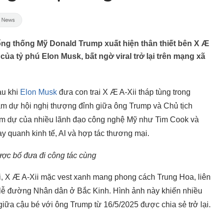
ổng thống Mỹ Donald Trump xuất hiện thân thiết bên X Æ
 của tỷ phú Elon Musk, bất ngờ viral trở lại trên mạng xã
au khi
Elon Musk
đưa con trai X Æ A-Xii tháp tùng trong
am dự hội nghị thượng đỉnh giữa ông Trump và Chủ tịch
am dự của nhiều lãnh đạo công nghệ Mỹ như Tim Cook và
y quanh kinh tế, AI và hợp tác thương mại.
ược bố đưa đi công tác cùng
i, X Æ A-Xii mặc vest xanh mang phong cách Trung Hoa, liên
i lễ đường Nhân dân ở Bắc Kinh. Hình ảnh này khiến nhiều
giữa cậu bé với ông Trump từ 16/5/2025 được chia sẻ trở lại.