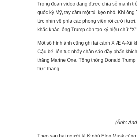
Trong đoạn video đang được chia sẻ mạnh trê
quốc kỳ Mỹ, tay cầm một túi kẹo nhỏ.
Khi ông 
tức nhìn về phía các phóng viên rồi cười tươi
khắc khác, ông Trump còn tạo ký hiệu chữ “X” 
Một số hình ảnh cũng ghi lại cảnh X Æ A-Xii
k
Cậu bé liên tục nhảy chân sáo đầy phấn khích
thăng Marine One. Tổng thống Donald Trump
trực thăng.
(Ảnh: And
Theo sau hai người là tỷ phú Elon Musk cùn