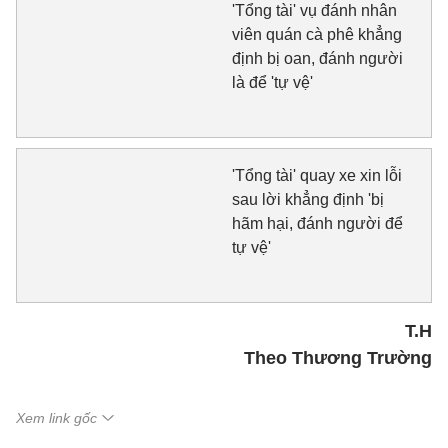
'Tổng tài' vụ đánh nhân
viên quán cà phê khẳng
định bị oan, đánh người
là để 'tự vệ'
'Tổng tài' quay xe xin lỗi
sau lời khẳng định 'bị
hãm hại, đánh người để
tự vệ'
T.H
Theo Thương Trường
Xem link gốc