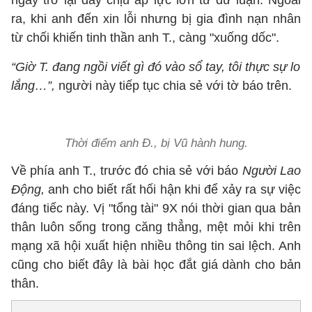
ngày trở lại đây chịu áp lực lớn từ dư luận. Ngoài
ra, khi anh đến xin lỗi nhưng bị gia đình nạn nhân
từ chối khiến tinh thần anh T., càng "xuống dốc".
“Giờ T. đang ngồi viết gì đó vào sổ tay, tôi thực sự lo
lắng…”,
người này tiếp tục chia sẻ với tờ báo trên.
Thời điểm anh Đ., bị Vũ hành hung.
Về phía anh T., trước đó chia sẻ với báo
Người Lao
Động,
anh cho biết rất hối hận khi để xảy ra sự việc
đáng tiếc này. Vị "tổng tài" 9X nói thời gian qua bản
thân luôn sống trong căng thẳng, mệt mỏi khi trên
mạng xã hội xuất hiện nhiều thông tin sai lệch. Anh
cũng cho biết đây là bài học đắt giá dành cho bản
thân.