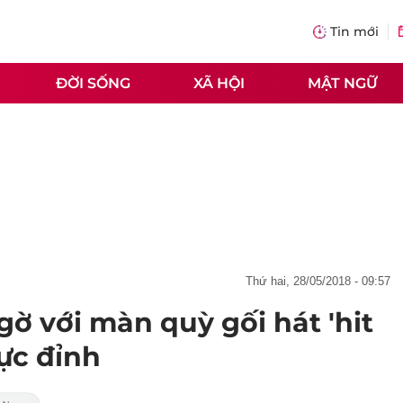
Tin mới
ĐỜI SỐNG
XÃ HỘI
MẬT NGỮ
thứ hai, 28/05/2018 - 09:57
gờ với màn quỳ gối hát 'hit
ực đỉnh