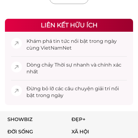
LIÊN KẾT HỮU ÍCH
Khám phá
tin tức
nổi bật trong ngày
cùng VietNamNet
Dòng chảy
Thời sự
nhanh và chính xác
nhất
Đừng bỏ lỡ các câu chuyện
giải trí
nổi
bật trong ngày
SHOWBIZ
ĐẸP+
ĐỜI SỐNG
XÃ HỘI