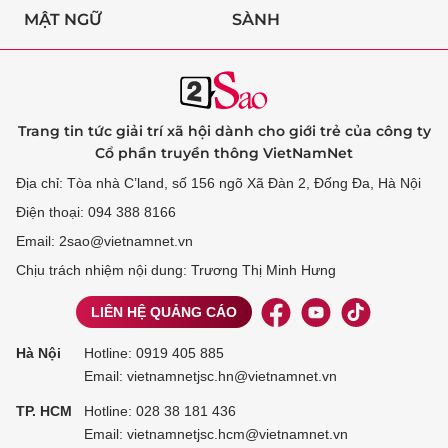
MẬT NGỮ
SÀNH
Trang tin tức giải trí xã hội dành cho giới trẻ của công ty
Cổ phần truyền thông VietNamNet
Địa chỉ: Tòa nhà C’land, số 156 ngõ Xã Đàn 2, Đống Đa, Hà Nội
Điện thoại: 094 388 8166
Email: 2sao@vietnamnet.vn
Chịu trách nhiệm nội dung: Trương Thị Minh Hưng
LIÊN HỆ QUẢNG CÁO
Hà Nội
Hotline:
0919 405 885
Email: vietnamnetjsc.hn@vietnamnet.vn
TP. HCM
Hotline:
028 38 181 436
Email: vietnamnetjsc.hcm@vietnamnet.vn