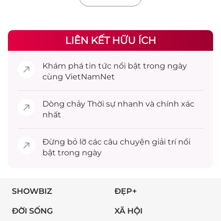
LIÊN KẾT HỮU ÍCH
Khám phá
tin tức
nổi bật trong ngày
cùng VietNamNet
Dòng chảy
Thời sự
nhanh và chính xác
nhất
Đừng bỏ lỡ các câu chuyện
giải trí
nổi
bật trong ngày
SHOWBIZ
ĐẸP+
ĐỜI SỐNG
XÃ HỘI