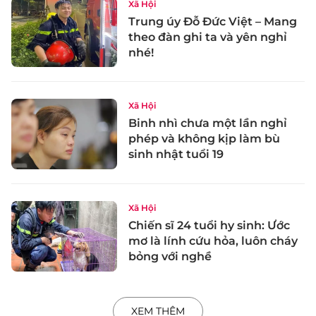
Xã Hội
Trung úy Đỗ Đức Việt – Mang
theo đàn ghi ta và yên nghỉ
nhé!
Xã Hội
Binh nhì chưa một lần nghỉ
phép và không kịp làm bù
sinh nhật tuổi 19
Xã Hội
Chiến sĩ 24 tuổi hy sinh: Ước
mơ là lính cứu hỏa, luôn cháy
bỏng với nghề
XEM THÊM