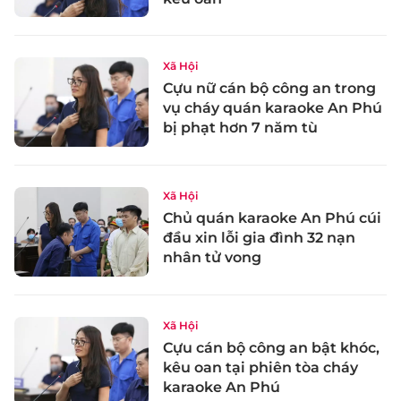
Xã Hội
Cựu nữ cán bộ công an trong
vụ cháy quán karaoke An Phú
bị phạt hơn 7 năm tù
Xã Hội
Chủ quán karaoke An Phú cúi
đầu xin lỗi gia đình 32 nạn
nhân tử vong
Xã Hội
Cựu cán bộ công an bật khóc,
kêu oan tại phiên tòa cháy
karaoke An Phú