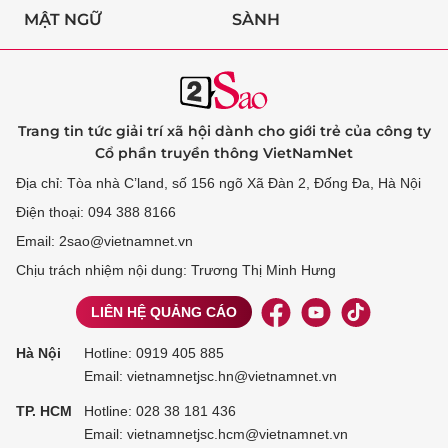
MẬT NGỮ
SÀNH
Trang tin tức giải trí xã hội dành cho giới trẻ của công ty
Cổ phần truyền thông VietNamNet
Địa chỉ: Tòa nhà C’land, số 156 ngõ Xã Đàn 2, Đống Đa, Hà Nội
Điện thoại: 094 388 8166
Email: 2sao@vietnamnet.vn
Chịu trách nhiệm nội dung: Trương Thị Minh Hưng
LIÊN HỆ QUẢNG CÁO
Hà Nội
Hotline:
0919 405 885
Email: vietnamnetjsc.hn@vietnamnet.vn
TP. HCM
Hotline:
028 38 181 436
Email: vietnamnetjsc.hcm@vietnamnet.vn